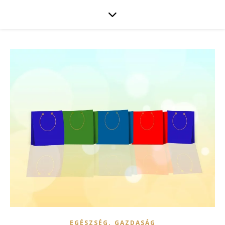
,
EGÉSZSÉG
GAZDASÁG