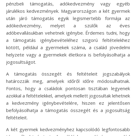
pénzbeli támogatás, adókedvezmény vagy egyéb
járulékos kedvezmények. Magyarországon a két gyermek
után járó támogatás egyik legismertebb formája az
adókedvezmény, melyet a szülők az éves
adóbevallásukban vehetnek igénybe. Érdemes tudni, hogy
a támogatás igénybevételéhez szigorú feltételekhez
kötött, például a gyermekek száma, a család jövedelmi
helyzete vagy a gyermekek életkora is befolyásolhatja a
jogosultságot.
A támogatás összegét és feltételeit jogszabályok
határozzák meg, amelyek időről időre módosulhatnak.
Fontos, hogy a családok pontosan tisztában legyenek
azokkal a feltételekkel, amelyek mellett jogosultak lehetnek
a kedvezmény igénybevételére, hiszen ez jelentősen
befolyásolhatja a támogatás összegét és a jogosultság
feltételeit.
A két gyermek kedvezményhez kapcsolódó legfontosabb