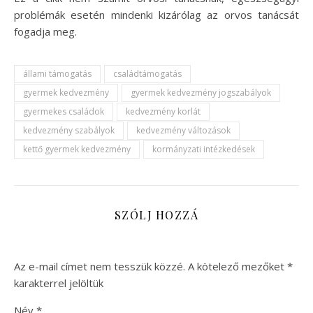
problémák esetén mindenki kizárólag az orvos tanácsát
fogadja meg.
állami támogatás
családtámogatás
gyermek kedvezmény
gyermek kedvezmény jogszabályok
gyermekes családok
kedvezmény korlát
kedvezmény szabályok
kedvezmény változások
kettő gyermek kedvezmény
kormányzati intézkedések
SZÓLJ HOZZÁ
Az e-mail címet nem tesszük közzé.
A kötelező mezőket
*
karakterrel jelöltük
Név
*