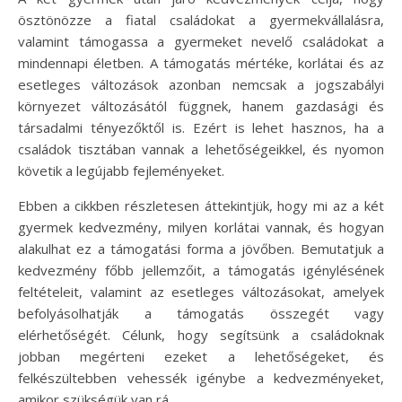
ösztönözze a fiatal családokat a gyermekvállalásra,
valamint támogassa a gyermeket nevelő családokat a
mindennapi életben. A támogatás mértéke, korlátai és az
esetleges változások azonban nemcsak a jogszabályi
környezet változásától függnek, hanem gazdasági és
társadalmi tényezőktől is. Ezért is lehet hasznos, ha a
családok tisztában vannak a lehetőségeikkel, és nyomon
követik a legújabb fejleményeket.
Ebben a cikkben részletesen áttekintjük, hogy mi az a két
gyermek kedvezmény, milyen korlátai vannak, és hogyan
alakulhat ez a támogatási forma a jövőben. Bemutatjuk a
kedvezmény főbb jellemzőit, a támogatás igénylésének
feltételeit, valamint az esetleges változásokat, amelyek
befolyásolhatják a támogatás összegét vagy
elérhetőségét. Célunk, hogy segítsünk a családoknak
jobban megérteni ezeket a lehetőségeket, és
felkészültebben vehessék igénybe a kedvezményeket,
amikor szükségük van rá.