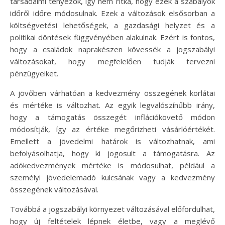
társadalmi tényezők, így nem ritka, hogy ezek a szabályok
időről időre módosulnak. Ezek a változások elsősorban a
költségvetési lehetőségek, a gazdasági helyzet és a
politikai döntések függvényében alakulnak. Ezért is fontos,
hogy a családok naprakészen kövessék a jogszabályi
változásokat, hogy megfelelően tudják tervezni
pénzügyeiket.
A jövőben várhatóan a kedvezmény összegének korlátai
és mértéke is változhat. Az egyik legvalószínűbb irány,
hogy a támogatás összegét inflációkövető módon
módosítják, így az értéke megőrizheti vásárlóértékét.
Emellett a jövedelmi határok is változhatnak, ami
befolyásolhatja, hogy ki jogosult a támogatásra. Az
adókedvezmények mértéke is módosulhat, például a
személyi jövedelemadó kulcsának vagy a kedvezmény
összegének változásával.
Továbbá a jogszabályi környezet változásával előfordulhat,
hogy új feltételek lépnek életbe, vagy a meglévő