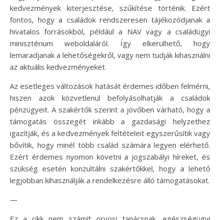
kedvezmények kiterjesztése, szűkítése történik. Ezért
fontos, hogy a családok rendszeresen tájékozódjanak a
hivatalos forrásokból, például a NAV vagy a családügyi
minisztérium weboldaláról. Így elkerülhető, hogy
lemaradjanak a lehetőségekről, vagy nem tudják kihasználni
az aktuális kedvezményeket.
Az esetleges változások hatását érdemes időben felmérni,
hiszen azok közvetlenül befolyásolhatják a családok
pénzügyeit. A szakértők szerint a jövőben várható, hogy a
támogatás összegét inkább a gazdasági helyzethez
igazítják, és a kedvezmények feltételeit egyszerűsítik vagy
bővítik, hogy minél több család számára legyen elérhető.
Ezért érdemes nyomon követni a jogszabályi híreket, és
szükség esetén konzultálni szakértőkkel, hogy a lehető
legjobban kihasználják a rendelkezésre álló támogatásokat.
—
Ez a cikk nem számít orvosi tanácsnak, egészségügyi