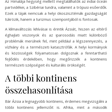
Az Himalája hegység mellett megtalálhatók az indiai óceán
partvidékei, a Szibériai tundra, valamint a trópusi esőerdők.
Ezek a tájak nemcsak a helyi ökoszisztémák gazdagságát
tükrözik, hanem a turizmus szempontjából is fontosak.
A klímaváltozás kihívásai is érintik Ázsiát, hiszen az eltérő
éghajlati viszonyok és az iparosodás miatt különböző
problémák merülnek fel, mint például a légszennyezés, a
vízhiány és a természeti katasztrófák. A helyi kormányok
és közösségek folyamatosan dolgoznak a fenntartható
fejlődés érdekében, hogy megőrizzék a kontinens
természeti szépségeit és kulturális örökségét.
A többi kontinens
összehasonlítása
Bár Ázsia a legnagyobb kontinens, érdemes megvizsgálni a
többi kontinens jellemzőit is. Afrika, mint a második