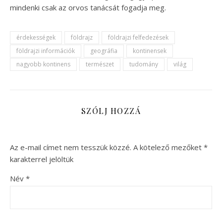
mindenki csak az orvos tanácsát fogadja meg.
érdekességek
földrajz
földrajzi felfedezések
földrajzi információk
geográfia
kontinensek
nagyobb kontinens
természet
tudomány
világ
SZÓLJ HOZZÁ
Az e-mail címet nem tesszük közzé.
A kötelező mezőket
*
karakterrel jelöltük
Név
*