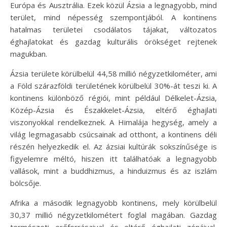
Európa és Ausztrália. Ezek közül Ázsia a legnagyobb, mind
terület, mind népesség szempontjából. A kontinens
hatalmas területei csodálatos tájakat, változatos
éghajlatokat és gazdag kulturális örökséget rejtenek
magukban.
Ázsia területe körülbelül 44,58 millió négyzetkilométer, ami
a Föld szárazföldi területének körülbelül 30%-át teszi ki. A
kontinens különböző régiói, mint például Délkelet-Ázsia,
Közép-Ázsia és Északkelet-Ázsia, eltérő éghajlati
viszonyokkal rendelkeznek. A Himalája hegység, amely a
világ legmagasabb csúcsainak ad otthont, a kontinens déli
részén helyezkedik el. Az ázsiai kultúrák sokszínűsége is
figyelemre méltó, hiszen itt találhatóak a legnagyobb
vallások, mint a buddhizmus, a hinduizmus és az iszlám
bölcsője.
Afrika a második legnagyobb kontinens, mely körülbelül
30,37 millió négyzetkilométert foglal magában. Gazdag
természeti erőforrásaival és eltérő éghajlati zónáival,