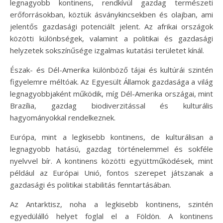
legnagyobb kontinens, rendkívül gazdag természeti
erőforrásokban, köztük ásványkincsekben és olajban, ami
jelentős gazdasági potenciált jelent. Az afrikai országok
közötti különbségek, valamint a politikai és gazdasági
helyzetek sokszínűsége izgalmas kutatási területet kínál.
Észak- és Dél-Amerika különböző tájai és kultúrái szintén
figyelemre méltóak. Az Egyesült Államok gazdasága a világ
legnagyobbjaként működik, míg Dél-Amerika országai, mint
Brazília, gazdag biodiverzitással és kulturális
hagyományokkal rendelkeznek.
Európa, mint a legkisebb kontinens, de kulturálisan a
legnagyobb hatású, gazdag történelemmel és sokféle
nyelvvel bír. A kontinens közötti együttműködések, mint
például az Európai Unió, fontos szerepet játszanak a
gazdasági és politikai stabilitás fenntartásában.
Az Antarktisz, noha a legkisebb kontinens, szintén
egyedülálló helyet foglal el a Földön. A kontinens