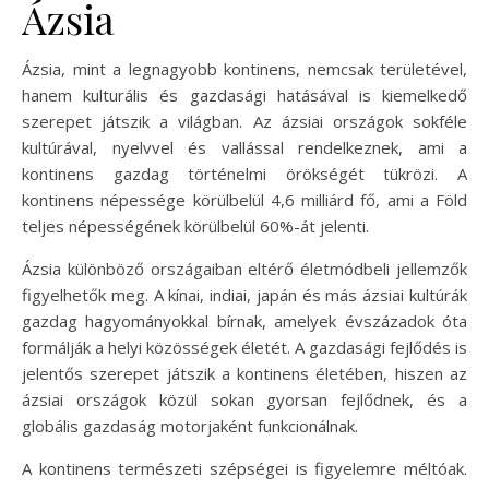
Ázsia
Ázsia, mint a legnagyobb kontinens, nemcsak területével,
hanem kulturális és gazdasági hatásával is kiemelkedő
szerepet játszik a világban. Az ázsiai országok sokféle
kultúrával, nyelvvel és vallással rendelkeznek, ami a
kontinens gazdag történelmi örökségét tükrözi. A
kontinens népessége körülbelül 4,6 milliárd fő, ami a Föld
teljes népességének körülbelül 60%-át jelenti.
Ázsia különböző országaiban eltérő életmódbeli jellemzők
figyelhetők meg. A kínai, indiai, japán és más ázsiai kultúrák
gazdag hagyományokkal bírnak, amelyek évszázadok óta
formálják a helyi közösségek életét. A gazdasági fejlődés is
jelentős szerepet játszik a kontinens életében, hiszen az
ázsiai országok közül sokan gyorsan fejlődnek, és a
globális gazdaság motorjaként funkcionálnak.
A kontinens természeti szépségei is figyelemre méltóak.