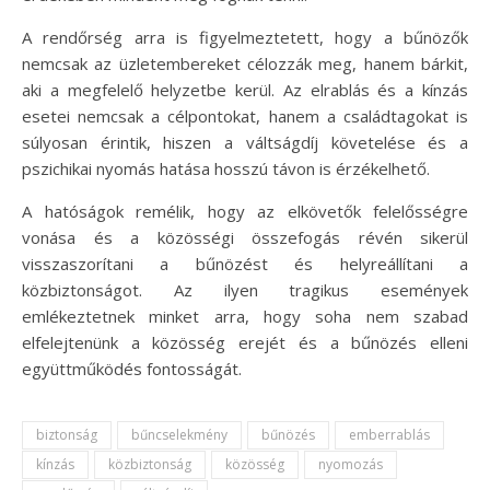
A rendőrség arra is figyelmeztetett, hogy a bűnözők
nemcsak az üzletembereket célozzák meg, hanem bárkit,
aki a megfelelő helyzetbe kerül. Az elrablás és a kínzás
esetei nemcsak a célpontokat, hanem a családtagokat is
súlyosan érintik, hiszen a váltságdíj követelése és a
pszichikai nyomás hatása hosszú távon is érzékelhető.
A hatóságok remélik, hogy az elkövetők felelősségre
vonása és a közösségi összefogás révén sikerül
visszaszorítani a bűnözést és helyreállítani a
közbiztonságot. Az ilyen tragikus események
emlékeztetnek minket arra, hogy soha nem szabad
elfelejtenünk a közösség erejét és a bűnözés elleni
együttműködés fontosságát.
biztonság
bűncselekmény
bűnözés
emberrablás
kínzás
közbiztonság
közösség
nyomozás