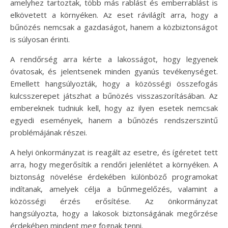
amelyhez tartoztak, több más rablást és emberrablást is
elkövetett a környéken. Az eset rávilágít arra, hogy a
bűnözés nemcsak a gazdaságot, hanem a közbiztonságot
is súlyosan érinti.
A rendőrség arra kérte a lakosságot, hogy legyenek
óvatosak, és jelentsenek minden gyanús tevékenységet.
Emellett hangsúlyozták, hogy a közösségi összefogás
kulcsszerepet játszhat a bűnözés visszaszorításában. Az
embereknek tudniuk kell, hogy az ilyen esetek nemcsak
egyedi események, hanem a bűnözés rendszerszintű
problémájának részei.
A helyi önkormányzat is reagált az esetre, és ígéretet tett
arra, hogy megerősítik a rendőri jelenlétet a környéken. A
biztonság növelése érdekében különböző programokat
indítanak, amelyek célja a bűnmegelőzés, valamint a
közösségi érzés erősítése. Az önkormányzat
hangsúlyozta, hogy a lakosok biztonságának megőrzése
érdekében mindent meg fognak tenni.