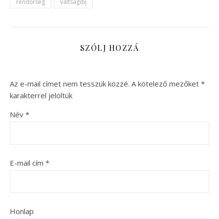
rendőrség
váltságdíj
SZÓLJ HOZZÁ
Az e-mail címet nem tesszük közzé.
A kötelező mezőket
*
karakterrel jelöltük
Név
*
E-mail cím
*
Honlap