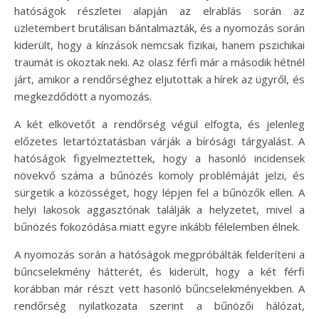
hatóságok részletei alapján az elrablás során az
üzletembert brutálisan bántalmazták, és a nyomozás során
kiderült, hogy a kínzások nemcsak fizikai, hanem pszichikai
traumát is okoztak neki. Az olasz férfi már a második hétnél
járt, amikor a rendőrséghez eljutottak a hírek az ügyről, és
megkezdődött a nyomozás.
A két elkövetőt a rendőrség végül elfogta, és jelenleg
előzetes letartóztatásban várják a bírósági tárgyalást. A
hatóságok figyelmeztettek, hogy a hasonló incidensek
növekvő száma a bűnözés komoly problémáját jelzi, és
sürgetik a közösséget, hogy lépjen fel a bűnözők ellen. A
helyi lakosok aggasztónak találják a helyzetet, mivel a
bűnözés fokozódása miatt egyre inkább félelemben élnek.
A nyomozás során a hatóságok megpróbálták felderíteni a
bűncselekmény hátterét, és kiderült, hogy a két férfi
korábban már részt vett hasonló bűncselekményekben. A
rendőrség nyilatkozata szerint a bűnözői hálózat,