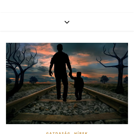
,
GAZDASÁG
HÍREK