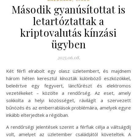
Második gyanúsítottat is
letartóztattak a
kriptovalutás kínzási
ügyben
2025.06.08.
Két férfi elrabolt egy olasz üzletembert, és majdnem
három héten keresztül kínozták különböző eszközökkel,
beleértve egy fegyvert, láncfűrészt és elektromos
vezetékeket – közölte a rendőrség. Az eset, amely
sokkolta a helyi közösséget, rávilágít a szervezett
bűnözés és az emberrablások problémáira, amelyek egyre
inkább elterjedtek a régióban.
A rendőrségi jelentések szerint a férfiak célja a váltságdíj
volt, amelyet az üzletember családjától követeltek. A