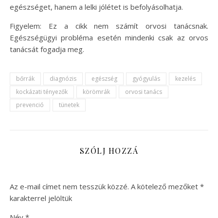
egészséget, hanem a lelki jólétet is befolyásolhatja.
Figyelem: Ez a cikk nem számít orvosi tanácsnak.
Egészségügyi probléma esetén mindenki csak az orvos
tanácsát fogadja meg.
bőrrák
diagnózis
egészség
gyógyulás
kezelés
kockázati tényezők
körömrák
orvosi tanács
prevenció
tünetek
SZÓLJ HOZZÁ
Az e-mail címet nem tesszük közzé.
A kötelező mezőket
*
karakterrel jelöltük
Név
*