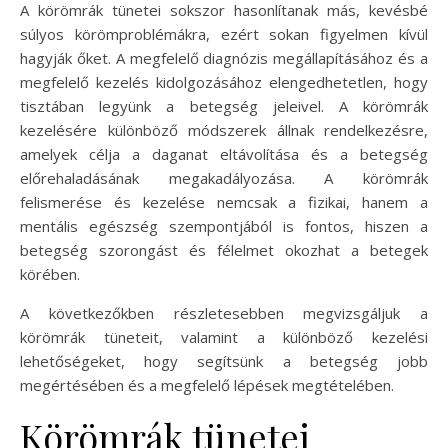
A körömrák tünetei sokszor hasonlítanak más, kevésbé
súlyos körömproblémákra, ezért sokan figyelmen kívül
hagyják őket. A megfelelő diagnózis megállapításához és a
megfelelő kezelés kidolgozásához elengedhetetlen, hogy
tisztában legyünk a betegség jeleivel. A körömrák
kezelésére különböző módszerek állnak rendelkezésre,
amelyek célja a daganat eltávolítása és a betegség
előrehaladásának megakadályozása. A körömrák
felismerése és kezelése nemcsak a fizikai, hanem a
mentális egészség szempontjából is fontos, hiszen a
betegség szorongást és félelmet okozhat a betegek
körében.
A következőkben részletesebben megvizsgáljuk a
körömrák tüneteit, valamint a különböző kezelési
lehetőségeket, hogy segítsünk a betegség jobb
megértésében és a megfelelő lépések megtételében.
Körömrák tünetei