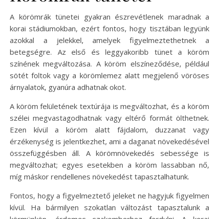
A körömrák tünetei gyakran észrevétlenek maradnak a
korai stádiumokban, ezért fontos, hogy tisztában legyünk
azokkal a jelekkel, amelyek figyelmeztethetnek a
betegségre. Az első és leggyakoribb tünet a köröm
színének megváltozása. A köröm elszíneződése, például
sötét foltok vagy a körömlemez alatt megjelenő vöröses
árnyalatok, gyanúra adhatnak okot.
A köröm felületének textúrája is megváltozhat, és a köröm
szélei megvastagodhatnak vagy eltérő formát ölthetnek.
Ezen kívül a köröm alatt fájdalom, duzzanat vagy
érzékenység is jelentkezhet, ami a daganat növekedésével
összefüggésben áll. A körömnövekedés sebessége is
megváltozhat; egyes esetekben a köröm lassabban nő,
míg máskor rendellenes növekedést tapasztalhatunk.
Fontos, hogy a figyelmeztető jeleket ne hagyjuk figyelmen
kívül. Ha bármilyen szokatlan változást tapasztalunk a