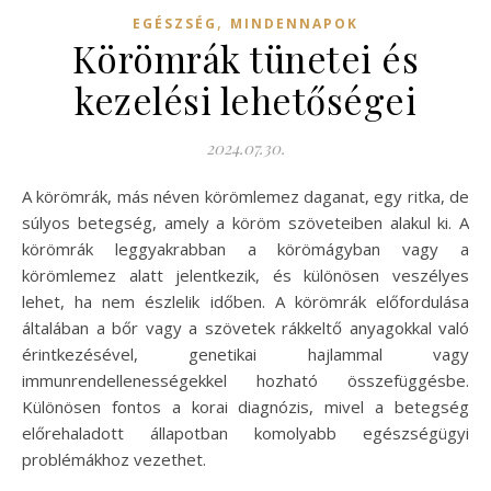
,
EGÉSZSÉG
MINDENNAPOK
Körömrák tünetei és
kezelési lehetőségei
2024.07.30.
A körömrák, más néven körömlemez daganat, egy ritka, de
súlyos betegség, amely a köröm szöveteiben alakul ki. A
körömrák leggyakrabban a körömágyban vagy a
körömlemez alatt jelentkezik, és különösen veszélyes
lehet, ha nem észlelik időben. A körömrák előfordulása
általában a bőr vagy a szövetek rákkeltő anyagokkal való
érintkezésével, genetikai hajlammal vagy
immunrendellenességekkel hozható összefüggésbe.
Különösen fontos a korai diagnózis, mivel a betegség
előrehaladott állapotban komolyabb egészségügyi
problémákhoz vezethet.