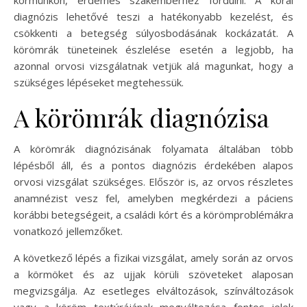
körmünkön, érdemes szakemberhez fordulni. A korai
diagnózis lehetővé teszi a hatékonyabb kezelést, és
csökkenti a betegség súlyosbodásának kockázatát. A
körömrák tüneteinek észlelése esetén a legjobb, ha
azonnal orvosi vizsgálatnak vetjük alá magunkat, hogy a
szükséges lépéseket megtehessük.
A körömrák diagnózisa
A körömrák diagnózisának folyamata általában több
lépésből áll, és a pontos diagnózis érdekében alapos
orvosi vizsgálat szükséges. Először is, az orvos részletes
anamnézist vesz fel, amelyben megkérdezi a páciens
korábbi betegségeit, a családi kórt és a körömproblémákra
vonatkozó jellemzőket.
A következő lépés a fizikai vizsgálat, amely során az orvos
a körmöket és az ujjak körüli szöveteket alaposan
megvizsgálja. Az esetleges elváltozások, színváltozások