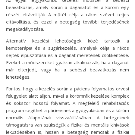
Az egyik leggyakoribb kezelési módszer a sebészi
beavatkozás, amely során a daganatot és a köröm egy
részét eltávolítják. A műtét célja a rákos szövet teljes
eltávolítása, és ezzel a betegség további terjedésének
megakadályozása.
Alternatív kezelési lehetőségek közé tartozik a
kemoterápia és a sugárkezelés, amelyek célja a rákos
sejtek elpusztítása és a daganat méretének csökkentése.
Ezeket a módszereket gyakran alkalmazzák, ha a daganat
már elterjedt, vagy ha a sebészi beavatkozás nem
lehetséges.
Fontos, hogy a kezelés során a páciens folyamatos orvosi
felügyelet alatt álljon, mivel a körömrák kezelése komplex
és sokszor hosszú folyamat. A megfelelő rehabilitációs
program segíthet a páciensnek a gyógyulásban és a köröm
normális állapotának visszaállításában. A betegeknek
támogatásra van szükségük a fizikai és mentális kihívások
leküzdésében is, hiszen a betegség nemcsak a fizikai