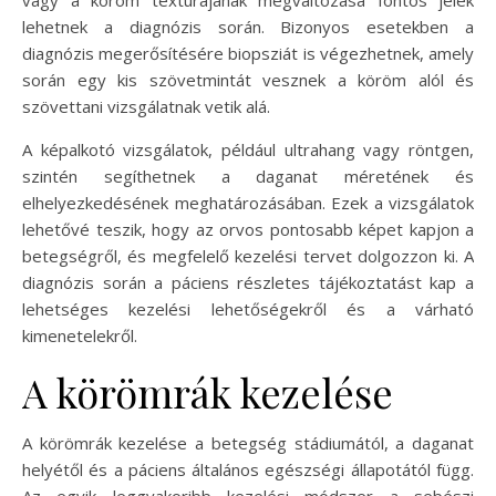
vagy a köröm textúrájának megváltozása fontos jelek
lehetnek a diagnózis során. Bizonyos esetekben a
diagnózis megerősítésére biopsziát is végezhetnek, amely
során egy kis szövetmintát vesznek a köröm alól és
szövettani vizsgálatnak vetik alá.
A képalkotó vizsgálatok, például ultrahang vagy röntgen,
szintén segíthetnek a daganat méretének és
elhelyezkedésének meghatározásában. Ezek a vizsgálatok
lehetővé teszik, hogy az orvos pontosabb képet kapjon a
betegségről, és megfelelő kezelési tervet dolgozzon ki. A
diagnózis során a páciens részletes tájékoztatást kap a
lehetséges kezelési lehetőségekről és a várható
kimenetelekről.
A körömrák kezelése
A körömrák kezelése a betegség stádiumától, a daganat
helyétől és a páciens általános egészségi állapotától függ.