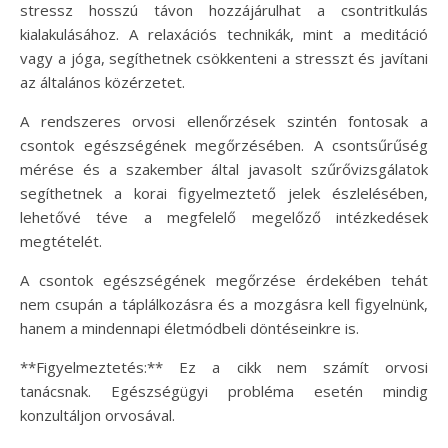
stressz hosszú távon hozzájárulhat a csontritkulás
kialakulásához. A relaxációs technikák, mint a meditáció
vagy a jóga, segíthetnek csökkenteni a stresszt és javítani
az általános közérzetet.
A rendszeres orvosi ellenőrzések szintén fontosak a
csontok egészségének megőrzésében. A csontsűrűség
mérése és a szakember által javasolt szűrővizsgálatok
segíthetnek a korai figyelmeztető jelek észlelésében,
lehetővé téve a megfelelő megelőző intézkedések
megtételét.
A csontok egészségének megőrzése érdekében tehát
nem csupán a táplálkozásra és a mozgásra kell figyelnünk,
hanem a mindennapi életmódbeli döntéseinkre is.
**Figyelmeztetés:** Ez a cikk nem számít orvosi
tanácsnak. Egészségügyi probléma esetén mindig
konzultáljon orvosával.