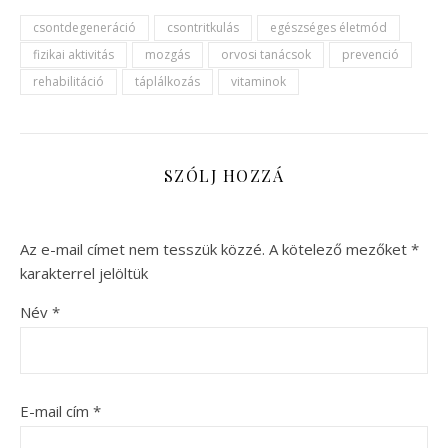
csontdegeneráció
csontritkulás
egészséges életmód
fizikai aktivitás
mozgás
orvosi tanácsok
prevenció
rehabilitáció
táplálkozás
vitaminok
SZÓLJ HOZZÁ
Az e-mail címet nem tesszük közzé.
A kötelező mezőket
*
karakterrel jelöltük
Név
*
E-mail cím
*