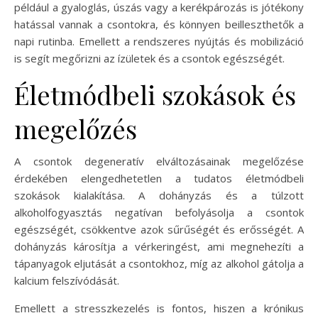
például a gyaloglás, úszás vagy a kerékpározás is jótékony
hatással vannak a csontokra, és könnyen beilleszthetők a
napi rutinba. Emellett a rendszeres nyújtás és mobilizáció
is segít megőrizni az ízületek és a csontok egészségét.
Életmódbeli szokások és
megelőzés
A csontok degeneratív elváltozásainak megelőzése
érdekében elengedhetetlen a tudatos életmódbeli
szokások kialakítása. A dohányzás és a túlzott
alkoholfogyasztás negatívan befolyásolja a csontok
egészségét, csökkentve azok sűrűségét és erősségét. A
dohányzás károsítja a vérkeringést, ami megnehezíti a
tápanyagok eljutását a csontokhoz, míg az alkohol gátolja a
kalcium felszívódását.
Emellett a stresszkezelés is fontos, hiszen a krónikus