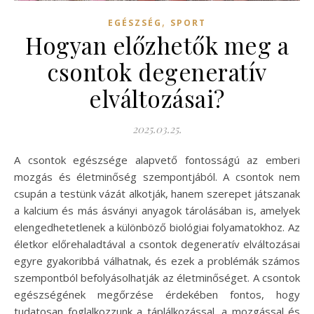
,
EGÉSZSÉG
SPORT
Hogyan előzhetők meg a
csontok degeneratív
elváltozásai?
2025.03.25.
A csontok egészsége alapvető fontosságú az emberi
mozgás és életminőség szempontjából. A csontok nem
csupán a testünk vázát alkotják, hanem szerepet játszanak
a kalcium és más ásványi anyagok tárolásában is, amelyek
elengedhetetlenek a különböző biológiai folyamatokhoz. Az
életkor előrehaladtával a csontok degeneratív elváltozásai
egyre gyakoribbá válhatnak, és ezek a problémák számos
szempontból befolyásolhatják az életminőséget. A csontok
egészségének megőrzése érdekében fontos, hogy
tudatosan foglalkozzunk a táplálkozással, a mozgással és