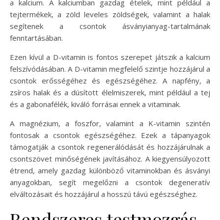
a kalcium. A kalciumban gazdag ételek, mint például a
tejtermékek, a zöld leveles zöldségek, valamint a halak
segítenek a csontok ásványianyag-tartalmának
fenntartásában.
Ezen kívül a D-vitamin is fontos szerepet játszik a kalcium
felszívódásában. A D-vitamin megfelelő szintje hozzájárul a
csontok erősségéhez és egészségéhez. A napfény, a
zsíros halak és a dúsított élelmiszerek, mint például a tej
és a gabonafélék, kiváló forrásai ennek a vitaminak.
A magnézium, a foszfor, valamint a K-vitamin szintén
fontosak a csontok egészségéhez. Ezek a tápanyagok
támogatják a csontok regenerálódását és hozzájárulnak a
csontszövet minőségének javításához. A kiegyensúlyozott
étrend, amely gazdag különböző vitaminokban és ásványi
anyagokban, segít megelőzni a csontok degeneratív
elváltozásait és hozzájárul a hosszú távú egészséghez.
Rendszeres testmozgás