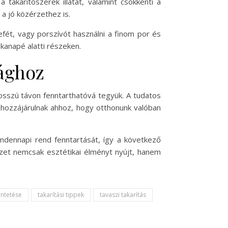
 takarítószerek illatát, valamint csökkenti a
a jó közérzethez is.
fét, vagy porszívót használni a finom por és
kanapé alatti részeken.
sághoz
sszú távon fenntarthatóvá tegyük. A tudatos
 hozzájárulnak ahhoz, hogy otthonunk valóban
indennapi rend fenntartását, így a következő
yezet nemcsak esztétikai élményt nyújt, hanem
ntetése
takarítási tippek
tavaszi takarítás