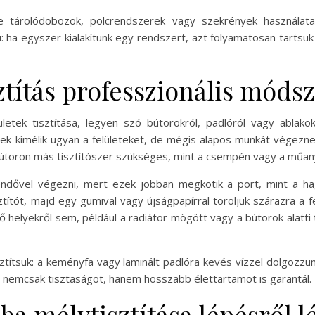
éle tárolódobozok, polcrendszerek vagy szekrények használat
 ha egyszer kialakítunk egy rendszert, azt folyamatosan tartsuk 
ztítás professzionális móds
ületek tisztítása, legyen szó bútorokról, padlóról vagy ablakok
ek kímélik ugyan a felületeket, de mégis alapos munkát végezne
bútoron más tisztítószer szükséges, mint a csempén vagy a műany
endővel végezni, mert ezek jobban megkötik a port, mint a ha
ztítót, majd egy gumival vagy újságpapírral töröljük szárazra a
helyekről sem, például a radiátor mögött vagy a bútorok alatti 
sztítsuk: a keményfa vagy laminált padlóra kevés vízzel dolgozz
a nemcsak tisztaságot, hanem hosszabb élettartamot is garantál.
a mélytisztítása lépésről l