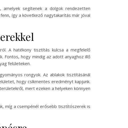
a, amelyek segítenek a dolgok rendezetten
fenn, így a következő nagytakarítás már jóval
zerekkel
ról. A hatékony tisztítás kulcsa a megfelelő
k. Fontos, hogy mindig az adott anyaghoz illő
ag felületeken.
gyományos rongyok. Az ablakok tisztításánál
 felületet, hogy csíkmentes eredményt kapjunk.
területekről, mert ezeken a helyeken könnyen
unk, míg a csempénél erősebb tisztítószerek is
épésre