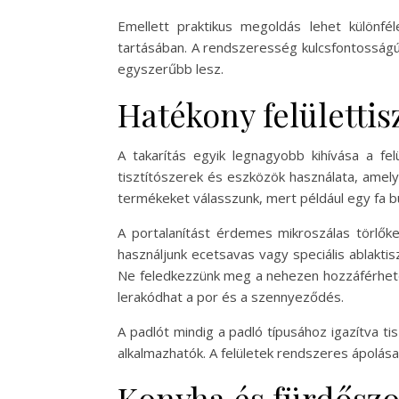
Emellett praktikus megoldás lehet különf
tartásában. A rendszeresség kulcsfontosságú:
egyszerűbb lesz.
Hatékony felülettis
A takarítás egyik legnagyobb kihívása a fel
tisztítószerek és eszközök használata, amely
termékeket válasszunk, mert például egy fa 
A portalanítást érdemes mikroszálas törlők
használjunk ecetsavas vagy speciális ablaktis
Ne feledkezzünk meg a nehezen hozzáférhető 
lerakódhat a por és a szennyeződés.
A padlót mindig a padló típusához igazítva ti
alkalmazhatók. A felületek rendszeres ápolás
Konyha és fürdőszob