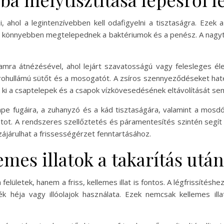
, ahol a legintenzívebben kell odafigyelni a tisztaságra. Ezek
 itt könnyebben megtelepednek a baktériumok és a penész. A nagyt
ra átnézésével, ahol lejárt szavatosságú vagy felesleges éle
krohullámú sütőt és a mosogatót. A zsíros szennyeződéseket haték
ki a csaptelepek és a csapok vízkövesedésének eltávolítását sem
e fugáira, a zuhanyzó és a kád tisztaságára, valamint a mosdók
ot. A rendszeres szellőztetés és páramentesítés szintén segít m
ájárulhat a frissességérzet fenntartásához.
emes illatok a takarítás után
felületek, hanem a friss, kellemes illat is fontos. A légfrissíté
élék héja vagy illóolajok használata. Ezek nemcsak kellemes il