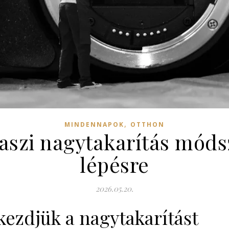
,
MINDENNAPOK
OTTHON
aszi nagytakarítás módsz
lépésre
2026.05.20.
kezdjük a nagytakarítást