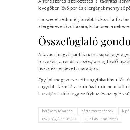
A rendszeres szellőztetés a takarítás során 
levegőben lévő por és allergének mennyiségét.
Ha szeretnénk még tovább fokozni a tisztasá
allergének eltávolítására, különösen a nehez
Összefoglaló gondo
A tavaszi nagytakarítás nem csupán egy egy
tervezés, a rendszerezés, a megfelelő tiszt
tiszta és rendezett maradjon.
Egy jól megszervezett nagytakarítás után ér
nagyobb takarítás alkalmával már nem kell ol
hozzájárul a lelki egyensúlyhoz és az egészség
hatékony takarítás
háztartási tanácsok
lépé
tisztaság fenntartása
tisztítási módszerek