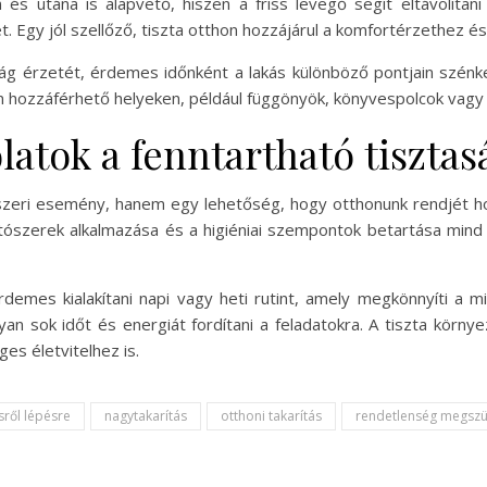
és utána is alapvető, hiszen a friss levegő segít eltávolítani a
 Egy jól szellőző, tiszta otthon hozzájárul a komfortérzethez és 
g érzetét, érdemes időnként a lakás különböző pontjain szénke
en hozzáférhető helyeken, például függönyök, könyvespolcok vagy 
latok a fenntartható tiszta
szeri esemény, hanem egy lehetőség, hogy otthonunk rendjét ho
ítószerek alkalmazása és a higiéniai szempontok betartása mind
demes kialakítani napi vagy heti rutint, amely megkönnyíti a m
yan sok időt és energiát fordítani a feladatokra. A tiszta körn
es életvitelhez is.
sről lépésre
nagytakarítás
otthoni takarítás
rendetlenség megszü