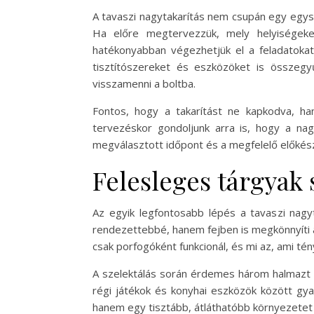
A tavaszi nagytakarítás nem csupán egy egys
Ha előre megtervezzük, mely helyiségeke
hatékonyabban végezhetjük el a feladatokat
tisztítószereket és eszközöket is összegyű
visszamenni a boltba.
Fontos, hogy a takarítást ne kapkodva, ha
tervezéskor gondoljunk arra is, hogy a nag
megválasztott időpont és a megfelelő előkész
Felesleges tárgyak 
Az egyik legfontosabb lépés a tavaszi nagyt
rendezettebbé, hanem fejben is megkönnyíti a
csak porfogóként funkcionál, és mi az, ami té
A szelektálás során érdemes három halmazt k
régi játékok és konyhai eszközök között gya
hanem egy tisztább, átláthatóbb környezetet 