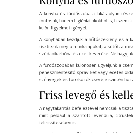
A konyha és fürdőszoba a lakás olyan részei
fontosak, hanem higiéniai okokból is, hiszen
külön figyelmet igényel.
A konyhában kezdjük a hűtőszekrény és a kam
tisztítsuk meg a munkalapokat, a sütőt, a mi
szódabikarbóna és ecet keveréke. Ne hagyjuk 
A fürdőszobában különösen ügyeljünk a csemp
penészmentesítő spray-ket vagy ecetes oldat
szőnyegek és törölközők cseréje szintén hozz
Friss levegő és kell
A nagytakarítás befejeztével nemcsak a tiszta 
mint például a szárított levendula, citrusf
felfrissítésében is.