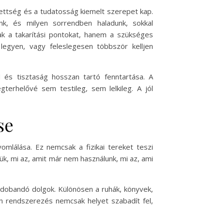
ettség és a tudatosság kiemelt szerepet kap.
k, és milyen sorrendben haladunk, sokkal
ak a takarítási pontokat, hanem a szükséges
 legyen, vagy feleslegesen többször kelljen
 és tisztaság hosszan tartó fenntartása. A
terhelővé sem testileg, sem lelkileg. A jól
se
omlálása. Ez nemcsak a fizikai tereket teszi
k, mi az, amit már nem használunk, mi az, ami
idobandó dolgok. Különösen a ruhák, könyvek,
en rendszerezés nemcsak helyet szabadít fel,