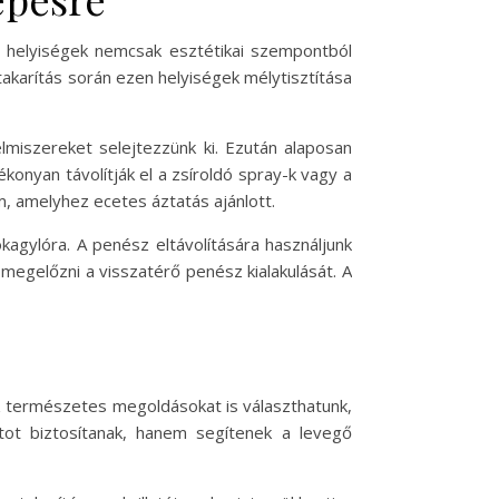
 a helyiségek nemcsak esztétikai szempontból
akarítás során ezen helyiségek mélytisztítása
lmiszereket selejtezzünk ki. Ezután alaposan
onyan távolítják el a zsíroldó spray-k vagy a
, amelyhez ecetes áztatás ajánlott.
agylóra. A penész eltávolítására használjunk
egelőzni a visszatérő penész kialakulását. A
shez természetes megoldásokat is választhatunk,
latot biztosítanak, hanem segítenek a levegő