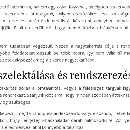
zerű házimunka, hanem egy olyan folyamat, amelyben a szervez
t szeretnénk átmozgatni, milyen eszközökre lesz szükségün
. A tervezés során érdemes listát készíteni, amelyben nemcs
jtjük. Ezáltal elkerülhető, hogy menet közben hiányérzetünk
nem tudatosan végezzük, hiszen a nagytakarítás célja a rend
yobb feladatokat osszuk be több napra, így nem válik túl meg
ületek alapozzák meg a sikeres nagytakarítást.
szelektálása és rendszerezé
akarítás során a lomtalanítás, vagyis a felesleges tárgyak kigy
 rendrakást. Szánjunk időt arra, hogy minden szobában áttekintsü
nyleg szükséges.
épezni: megtartandó, elajándékozandó vagy eladandó, illetve k
kori, hogy rengeteg kihasználatlan darab halmozódik fel. Az ily
is eredményez, ahol könnyebb a takarítás.