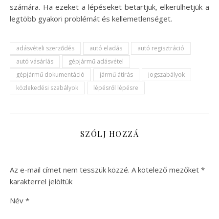
számára. Ha ezeket a lépéseket betartjuk, elkerülhetjük a
legtöbb gyakori problémát és kellemetlenséget.
adásvételi szerződés
autó eladás
autó regisztráció
autó vásárlás
gépjármű adásvétel
gépjármű dokumentáció
jármű átírás
jogszabályok
közlekedési szabályok
lépésről lépésre
SZÓLJ HOZZÁ
Az e-mail címet nem tesszük közzé.
A kötelező mezőket
*
karakterrel jelöltük
Név
*