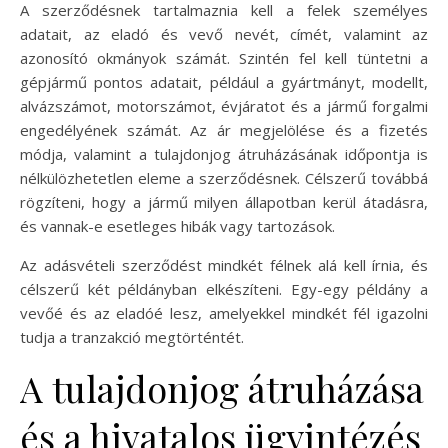
A szerződésnek tartalmaznia kell a felek személyes
adatait, az eladó és vevő nevét, címét, valamint az
azonosító okmányok számát. Szintén fel kell tüntetni a
gépjármű pontos adatait, például a gyártmányt, modellt,
alvázszámot, motorszámot, évjáratot és a jármű forgalmi
engedélyének számát. Az ár megjelölése és a fizetés
módja, valamint a tulajdonjog átruházásának időpontja is
nélkülözhetetlen eleme a szerződésnek. Célszerű továbbá
rögzíteni, hogy a jármű milyen állapotban kerül átadásra,
és vannak-e esetleges hibák vagy tartozások.
Az adásvételi szerződést mindkét félnek alá kell írnia, és
célszerű két példányban elkészíteni. Egy-egy példány a
vevőé és az eladóé lesz, amelyekkel mindkét fél igazolni
tudja a tranzakció megtörténtét.
A tulajdonjog átruházása
és a hivatalos ügyintézés