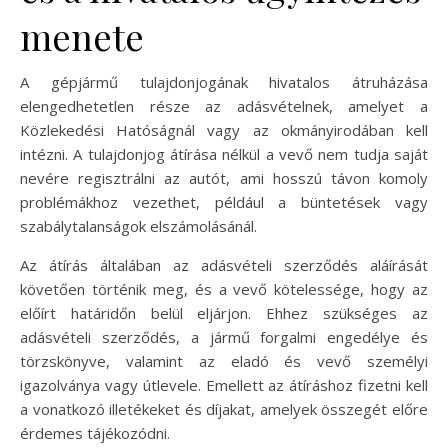
menete
A gépjármű tulajdonjogának hivatalos átruházása
elengedhetetlen része az adásvételnek, amelyet a
Közlekedési Hatóságnál vagy az okmányirodában kell
intézni. A tulajdonjog átírása nélkül a vevő nem tudja saját
nevére regisztrálni az autót, ami hosszú távon komoly
problémákhoz vezethet, például a büntetések vagy
szabálytalanságok elszámolásánál.
Az átírás általában az adásvételi szerződés aláírását
követően történik meg, és a vevő kötelessége, hogy az
előírt határidőn belül eljárjon. Ehhez szükséges az
adásvételi szerződés, a jármű forgalmi engedélye és
törzskönyve, valamint az eladó és vevő személyi
igazolványa vagy útlevele. Emellett az átíráshoz fizetni kell
a vonatkozó illetékeket és díjakat, amelyek összegét előre
érdemes tájékozódni.