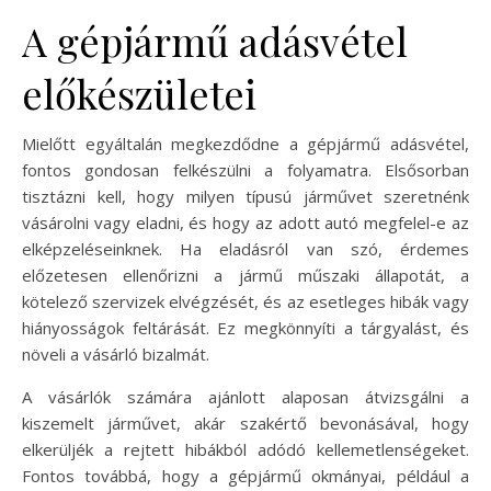
A gépjármű adásvétel
előkészületei
Mielőtt egyáltalán megkezdődne a gépjármű adásvétel,
fontos gondosan felkészülni a folyamatra. Elsősorban
tisztázni kell, hogy milyen típusú járművet szeretnénk
vásárolni vagy eladni, és hogy az adott autó megfelel-e az
elképzeléseinknek. Ha eladásról van szó, érdemes
előzetesen ellenőrizni a jármű műszaki állapotát, a
kötelező szervizek elvégzését, és az esetleges hibák vagy
hiányosságok feltárását. Ez megkönnyíti a tárgyalást, és
növeli a vásárló bizalmát.
A vásárlók számára ajánlott alaposan átvizsgálni a
kiszemelt járművet, akár szakértő bevonásával, hogy
elkerüljék a rejtett hibákból adódó kellemetlenségeket.
Fontos továbbá, hogy a gépjármű okmányai, például a