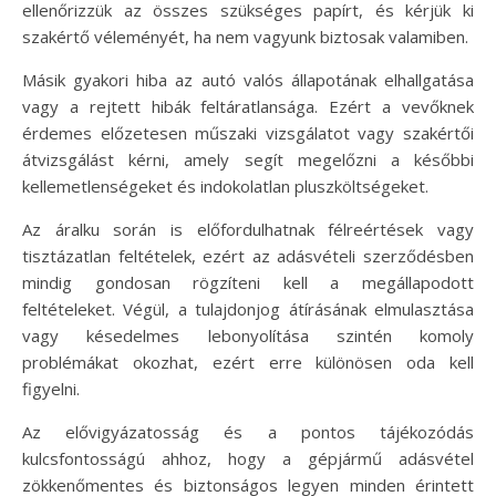
ellenőrizzük az összes szükséges papírt, és kérjük ki
szakértő véleményét, ha nem vagyunk biztosak valamiben.
Másik gyakori hiba az autó valós állapotának elhallgatása
vagy a rejtett hibák feltáratlansága. Ezért a vevőknek
érdemes előzetesen műszaki vizsgálatot vagy szakértői
átvizsgálást kérni, amely segít megelőzni a későbbi
kellemetlenségeket és indokolatlan pluszköltségeket.
Az áralku során is előfordulhatnak félreértések vagy
tisztázatlan feltételek, ezért az adásvételi szerződésben
mindig gondosan rögzíteni kell a megállapodott
feltételeket. Végül, a tulajdonjog átírásának elmulasztása
vagy késedelmes lebonyolítása szintén komoly
problémákat okozhat, ezért erre különösen oda kell
figyelni.
Az elővigyázatosság és a pontos tájékozódás
kulcsfontosságú ahhoz, hogy a gépjármű adásvétel
zökkenőmentes és biztonságos legyen minden érintett