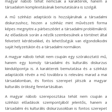
magyar nábob tehát nemcsak a karakterek, hanem a
társadalom komplexitásának bemutatására is szolgál.
A mű színházi adaptációi is hozzájárulnak a társadalmi
diskurzushoz, hiszen a színház mint művészeti forma
képes megnyitni a párbeszédet a társadalmi problémákról.
Az előadások során a nézők szembesülnek a történet által
felvetett kérdésekkel, és lehetőségük van elgondolkodni
saját helyzetükön és a társadalmi normákon.
A magyar nábob tehát nem csupán egy szórakoztató mű,
hanem egy komoly társadalmi és kulturális diskurzus
kiindulópontja is. A karakterek bemutatása és a színházi
adaptációk révén a mű továbbra is releváns marad a mai
társadalomban, és fontos szerepet játszik a magyar
kulturális örökség fenntartásában.
A magyar nábob szereposztása tehát nem csupán a
színházi előadások szempontjából jelentős, hanem a
társadalmi és kulturális diskurzusokban is fontos szerepet