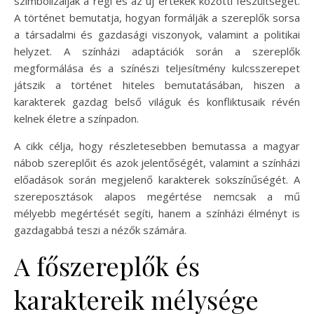
szimbolizálják a régi és az új értékek közötti feszültséget.
A történet bemutatja, hogyan formálják a szereplők sorsa
a társadalmi és gazdasági viszonyok, valamint a politikai
helyzet. A színházi adaptációk során a szereplők
megformálása és a színészi teljesítmény kulcsszerepet
játszik a történet hiteles bemutatásában, hiszen a
karakterek gazdag belső világuk és konfliktusaik révén
kelnek életre a színpadon.
A cikk célja, hogy részletesebben bemutassa a magyar
nábob szereplőit és azok jelentőségét, valamint a színházi
előadások során megjelenő karakterek sokszínűségét. A
szereposztások alapos megértése nemcsak a mű
mélyebb megértését segíti, hanem a színházi élményt is
gazdagabbá teszi a nézők számára.
A főszereplők és
karaktereik mélysége