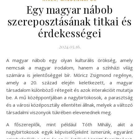
Egy magyar nábob
szereposztásának titkai és
érdekességei
2024.05.16.
A magyar nábob egy olyan kulturális örökség, amely
nemcsak a magyar irodalom, hanem a színházi világ
számára is jelentőséggel bír. Móricz Zsigmond regénye,
amely a 20. század elején keletkezett, a magyar
társadalom különböző rétegeit és azok interakcióit mutatja
be. A mű középpontjában a nagybirtokosok, a parasztság
és a városi középosztály ellentétei állnak, melyek a változó
társadalmi viszonyok tükrében elevenednek meg.
A főszereplők, mint például Tóth Mihály, akit a
nagybirtokosok egyik képviselőjeként ismerünk, egyaránt