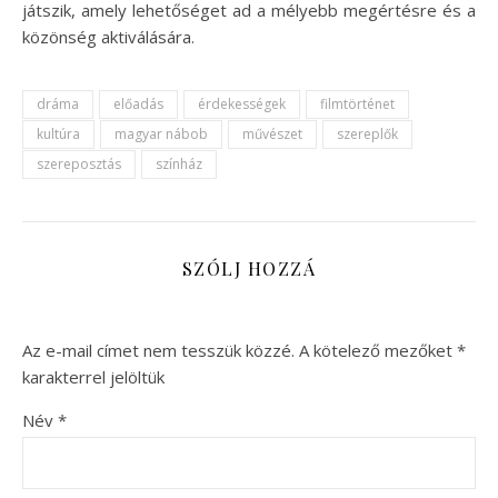
játszik, amely lehetőséget ad a mélyebb megértésre és a
közönség aktiválására.
dráma
előadás
érdekességek
filmtörténet
kultúra
magyar nábob
művészet
szereplők
szereposztás
színház
SZÓLJ HOZZÁ
Az e-mail címet nem tesszük közzé.
A kötelező mezőket
*
karakterrel jelöltük
Név
*