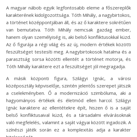
A magyar nábob egyik legfontosabb eleme a főszereplők
karakterének kidolgozottsága. Tóth Mihály, a nagybirtokos,
a történet középpontjában áll, és az ő karaktere sokrétűen
van bemutatva. Tóth Mihály nemcsak gazdag ember,
hanem olyan személyiség is, aki belső konfliktusokkal küzd.
Az ő figurája a régi világ és az új, modern értékek közötti
feszültséget testesíti meg. A nagybirtokosok hatalma és a
parasztság sorsa közötti ellentét a történet motorja, és
Tóth Mihály karaktere ezt a feszültséget jól megragadja.
A másik központi figura, Szilágyi Ignác, a városi
középosztály képviselője, szintén jelentős szerepet játszik
a cselekményben. Ő a modernizáció szimbóluma, aki a
hagyományos értékek és életmód ellen harcol. Szilágyi
Ignác karaktere az ellentétekre épít, hiszen ő is a saját
belső konfliktusaival küzd, és a társadalmi elvárásoknak
való megfelelés, valamint a saját vágyai között ingadozik. A
színészi játék során ez a komplexitás adja a karakter
hitelességét.