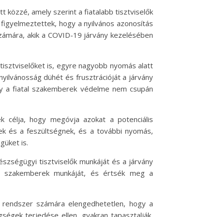
 közzé, amely szerint a fiatalabb tisztviselők
 figyelmeztettek, hogy a nyilvános azonosítás
zámára, akik a COVID-19 járvány kezelésében
tisztviselőket is, egyre nagyobb nyomás alatt
 nyilvánosság dühét és frusztrációját a járvány
ogy a fiatal szakemberek védelme nem csupán
k célja, hogy megóvja azokat a potenciális
ek és a feszültségnek, és a további nyomás,
güket is.
szségügyi tisztviselők munkáját és a járvány
 a szakemberek munkáját, és értsék meg a
i rendszer számára elengedhetetlen, hogy a
égek terjedése ellen, gyakran tapasztalják,