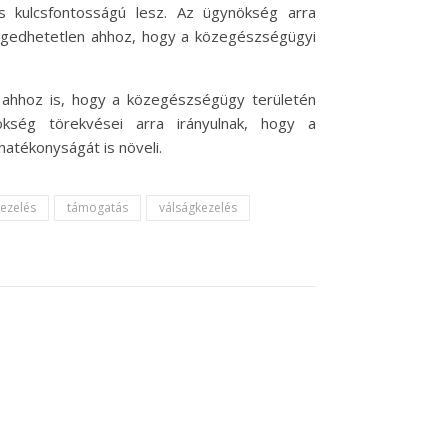
s kulcsfontosságú lesz. Az ügynökség arra
engedhetetlen ahhoz, hogy a közegészségügyi
l ahhoz is, hogy a közegészségügy területén
ökség törekvései arra irányulnak, hogy a
tékonyságát is növeli.
kezelés
támogatás
válságkezelés