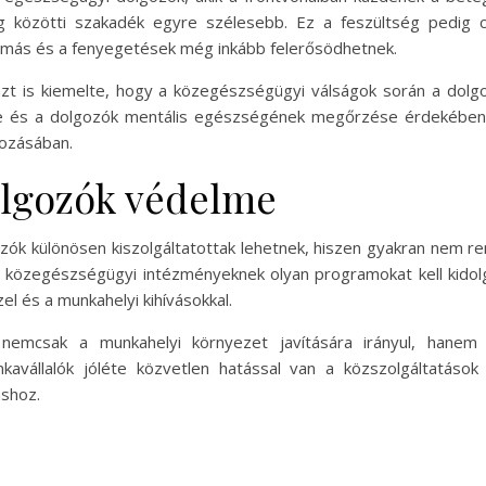
g közötti szakadék egyre szélesebb. Ez a feszültség pedig c
 nyomás és a fenyegetések még inkább felerősödhetnek.
azt is kiemelte, hogy a közegészségügyi válságok során a do
e és a dolgozók mentális egészségének megőrzése érdekében 
gozásában.
olgozók védelme
ozók különösen kiszolgáltatottak lehetnek, hiszen gyakran nem 
 közegészségügyi intézményeknek olyan programokat kell kidolgoz
l és a munkahelyi kihívásokkal.
nemcsak a munkahelyi környezet javítására irányul, hanem
unkavállalók jóléte közvetlen hatással van a közszolgáltatás
áshoz.