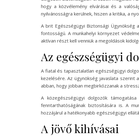
hogy a közvélemény elvárásai és a valósá
nyilvánosságra kerülnek, hiszen a kritika, a
A brit Egészségügyi Biztonsági Ügynökség 
fontosságú. A munkahelyi környezet védelm
aktívan részt kell venniük a megoldások kidol
Az egészségügyi d
A fiatal és tapasztalatlan egészségügyi dolg
kezelésére. Az ügynökség javaslata szerint a
abban, hogy jobban megbirkózzanak a stressze
A közegészségügyi dolgozók támogatása 
fenntarthatóságának biztosítására is. A m
hozzájárul a hatékonyabb egészségügyi ellát
A jövő kihívásai