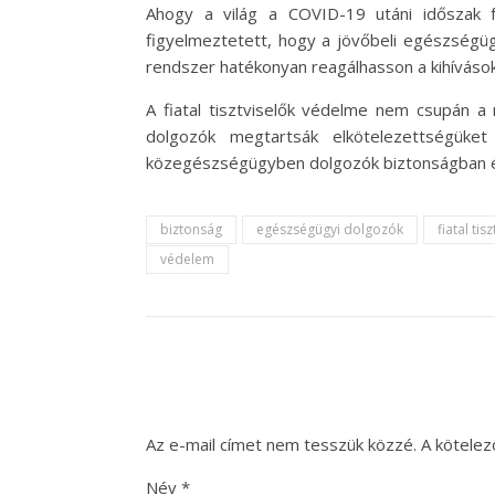
Ahogy a világ a COVID-19 utáni időszak f
figyelmeztetett, hogy a jövőbeli egészségü
rendszer hatékonyan reagálhasson a kihívások
A fiatal tisztviselők védelme nem csupán a
dolgozók megtartsák elkötelezettségüket
közegészségügyben dolgozók biztonságban ér
biztonság
egészségügyi dolgozók
fiatal tis
védelem
Az e-mail címet nem tesszük közzé.
A kötele
Név
*