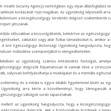
Health Security Agency) nemrégiben egy olyan állásfoglalást tett
zaélések kockázatát rejti magában. Az ügynökség képviselői arra
, különösen a közegészségügy területén dolgozó szakemberek s
repet játszanak.
utóbbi időszakban a közszolgáltatók, beleértve az egészségügyi 
yegetéseket, zaklatást vagy akár fizikai támadásokat is, amikor a
ák. A brit Egészségügyi Biztonsági Ügynökség hangsúlyozta, h
endszer működése szempontjából is elengedhetetlen.
érdekében az ügynökség számos intézkedést fontolgat, amelye
egészségügyi dolgozók folyamatosan ki vannak téve a stresszn
dik, súlyosan befolyásolhatja a munkájukat és a mentális egészsé
zvélemény és a média is egyre inkább figyelemmel kíséri az egé
gi Ügynökség arra kérte a közvéleményt, hogy támogassák
egészségügyi válságok során tapasztalnak.
ga mellett az ügynökség hangsúlyozta, hogy a közegészségügy
egészségügyi dolgozók, akik a frontvonalban küzdenek a betegs