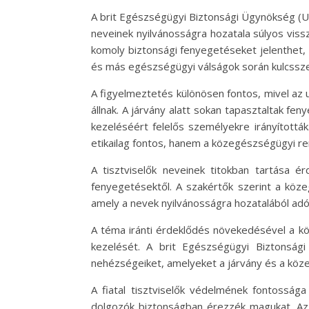
A brit Egészségügyi Biztonsági Ügynökség (UK 
neveinek nyilvánosságra hozatala súlyos viss
komoly biztonsági fenyegetéseket jelenthet
és más egészségügyi válságok során kulcssze
A figyelmeztetés különösen fontos, mivel az 
állnak. A járvány alatt sokan tapasztaltak fen
kezeléséért felelős személyekre irányított
etikailag fontos, hanem a közegészségügyi r
A tisztviselők neveinek titokban tartása 
fenyegetésektől. A szakértők szerint a köz
amely a nevek nyilvánosságra hozatalából adó
A téma iránti érdeklődés növekedésével a kö
kezelését. A brit Egészségügyi Biztonsá
nehézségeiket, amelyeket a járvány és a köz
A fiatal tisztviselők védelmének fontossá
dolgozók biztonságban érezzék magukat. Az 