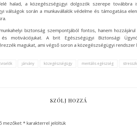
elé halad, a közegészségügyi dolgozók szerepe továbbra i
gyi válságok során a munkavállalók védelme és támogatása el
ra.
 munkahelyi biztonság szempontjából fontos, hanem hozzájáru
 és motivációjukat. A brit Egészségügyi Biztonsági Ügyn
ezzék magukat, ami végső soron a közegészségügyi rendszer ha
ztviselők
járvány
közegészségügy
mentális egészség
stressz
SZÓLJ HOZZÁ
ző mezőket
*
karakterrel jelöltük