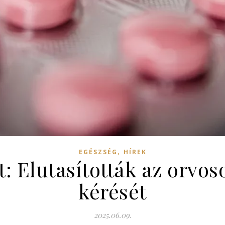
,
EGÉSZSÉG
HÍREK
t: Elutasították az orvos
kérését
2025.06.09.