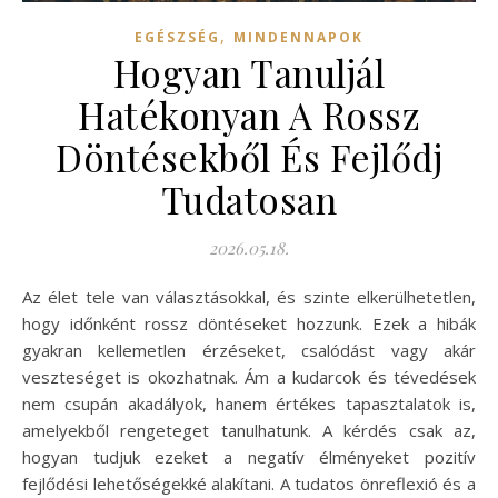
,
EGÉSZSÉG
MINDENNAPOK
Hogyan Tanuljál
Hatékonyan A Rossz
Döntésekből És Fejlődj
Tudatosan
2026.05.18.
Az élet tele van választásokkal, és szinte elkerülhetetlen,
hogy időnként rossz döntéseket hozzunk. Ezek a hibák
gyakran kellemetlen érzéseket, csalódást vagy akár
veszteséget is okozhatnak. Ám a kudarcok és tévedések
nem csupán akadályok, hanem értékes tapasztalatok is,
amelyekből rengeteget tanulhatunk. A kérdés csak az,
hogyan tudjuk ezeket a negatív élményeket pozitív
fejlődési lehetőségekké alakítani. A tudatos önreflexió és a