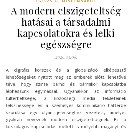
,
EGÉSZSÉG
MINDENNAPOK
A modern elszigeteltség
hatásai a társadalmi
kapcsolatokra és lelki
egészségre
2026.05.08.
A digitális korszak és a globalizáció elképesztő
lehetőségeket nyitott meg az emberek előtt, lehetővé
téve, hogy szinte bárhol és bármikor kapcsolatba
léphessünk egymással. Ugyanakkor az információ
túlterheltsége, a közösségi média felületeinek
felszínessége és a személyes kommunikáció háttérbe
szorulása egy olyan jelenséghez vezetett, amelyet
gyakran neveznek modern elszigeteltségnek. Ez a
látszólagos kapcsolódás mellett is mélyebb magányt és