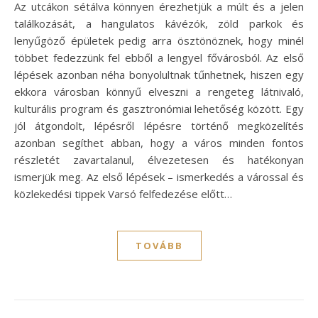
Az utcákon sétálva könnyen érezhetjük a múlt és a jelen
találkozását, a hangulatos kávézók, zöld parkok és
lenyűgöző épületek pedig arra ösztönöznek, hogy minél
többet fedezzünk fel ebből a lengyel fővárosból. Az első
lépések azonban néha bonyolultnak tűnhetnek, hiszen egy
ekkora városban könnyű elveszni a rengeteg látnivaló,
kulturális program és gasztronómiai lehetőség között. Egy
jól átgondolt, lépésről lépésre történő megközelítés
azonban segíthet abban, hogy a város minden fontos
részletét zavartalanul, élvezetesen és hatékonyan
ismerjük meg. Az első lépések – ismerkedés a várossal és
közlekedési tippek Varsó felfedezése előtt…
TOVÁBB