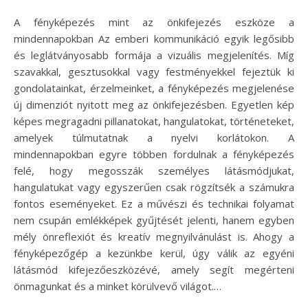
A fényképezés mint az önkifejezés eszköze a
mindennapokban Az emberi kommunikáció egyik legősibb
és leglátványosabb formája a vizuális megjelenítés. Míg
szavakkal, gesztusokkal vagy festményekkel fejeztük ki
gondolatainkat, érzelmeinket, a fényképezés megjelenése
új dimenziót nyitott meg az önkifejezésben. Egyetlen kép
képes megragadni pillanatokat, hangulatokat, történeteket,
amelyek túlmutatnak a nyelvi korlátokon. A
mindennapokban egyre többen fordulnak a fényképezés
felé, hogy megosszák személyes látásmódjukat,
hangulatukat vagy egyszerűen csak rögzítsék a számukra
fontos eseményeket. Ez a művészi és technikai folyamat
nem csupán emlékképek gyűjtését jelenti, hanem egyben
mély önreflexiót és kreatív megnyilvánulást is. Ahogy a
fényképezőgép a kezünkbe kerül, úgy válik az egyéni
látásmód kifejezőeszközévé, amely segít megérteni
önmagunkat és a minket körülvevő világot.…