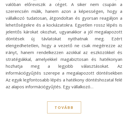
valóban előreviszik a céget. A siker nem csupán a
szerencsén múlik, hanem azon a képességen, hogy a
vállalkozó tudatosan, átgondoltan és gyorsan reagáljon a
lehetőségekre és a kockázatokra. Egyetlen rossz lépés is
jelentős károkat okozhat, ugyanakkor a jól megalapozott
döntések új távlatokat nyithatnak meg. Ezért
elengedhetetlen, hogy a vezető ne csak megérezze az
irányt, hanem rendelkezzen azokkal az eszközökkel és
stratégiákkal, amelyekkel magabiztosan és hatékonyan
hozhatja meg a legjobb választásokat. Az
információgyűjtés szerepe a megalapozott döntésekben
Az egyik legfontosabb lépés a hatékony döntéshozatal felé
az alapos információgyűjtés. Egy vállalkozó…
TOVÁBB