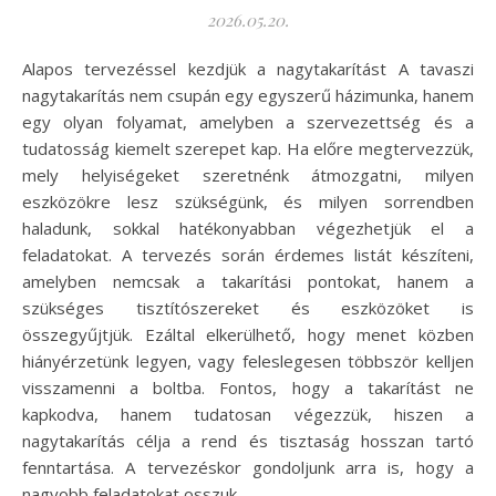
2026.05.20.
Alapos tervezéssel kezdjük a nagytakarítást A tavaszi
nagytakarítás nem csupán egy egyszerű házimunka, hanem
egy olyan folyamat, amelyben a szervezettség és a
tudatosság kiemelt szerepet kap. Ha előre megtervezzük,
mely helyiségeket szeretnénk átmozgatni, milyen
eszközökre lesz szükségünk, és milyen sorrendben
haladunk, sokkal hatékonyabban végezhetjük el a
feladatokat. A tervezés során érdemes listát készíteni,
amelyben nemcsak a takarítási pontokat, hanem a
szükséges tisztítószereket és eszközöket is
összegyűjtjük. Ezáltal elkerülhető, hogy menet közben
hiányérzetünk legyen, vagy feleslegesen többször kelljen
visszamenni a boltba. Fontos, hogy a takarítást ne
kapkodva, hanem tudatosan végezzük, hiszen a
nagytakarítás célja a rend és tisztaság hosszan tartó
fenntartása. A tervezéskor gondoljunk arra is, hogy a
nagyobb feladatokat osszuk…