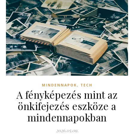
,
MINDENNAPOK
TECH
A fényképezés mint az
önkifejezés eszköze a
mindennapokban
2026.05.09.