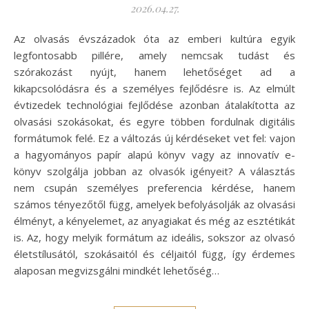
2026.04.27.
Az olvasás évszázadok óta az emberi kultúra egyik
legfontosabb pillére, amely nemcsak tudást és
szórakozást nyújt, hanem lehetőséget ad a
kikapcsolódásra és a személyes fejlődésre is. Az elmúlt
évtizedek technológiai fejlődése azonban átalakította az
olvasási szokásokat, és egyre többen fordulnak digitális
formátumok felé. Ez a változás új kérdéseket vet fel: vajon
a hagyományos papír alapú könyv vagy az innovatív e-
könyv szolgálja jobban az olvasók igényeit? A választás
nem csupán személyes preferencia kérdése, hanem
számos tényezőtől függ, amelyek befolyásolják az olvasási
élményt, a kényelemet, az anyagiakat és még az esztétikát
is. Az, hogy melyik formátum az ideális, sokszor az olvasó
életstílusától, szokásaitól és céljaitól függ, így érdemes
alaposan megvizsgálni mindkét lehetőség…