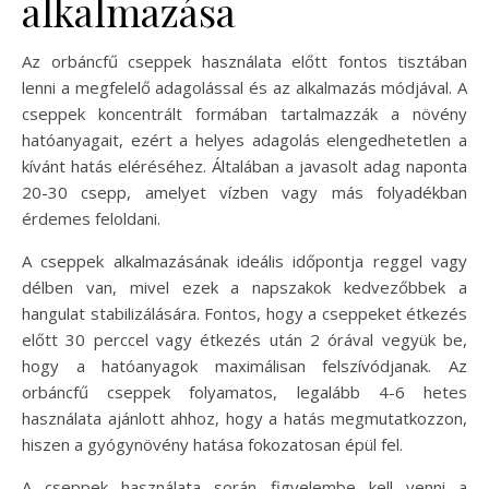
alkalmazása
Az orbáncfű cseppek használata előtt fontos tisztában
lenni a megfelelő adagolással és az alkalmazás módjával. A
cseppek koncentrált formában tartalmazzák a növény
hatóanyagait, ezért a helyes adagolás elengedhetetlen a
kívánt hatás eléréséhez. Általában a javasolt adag naponta
20-30 csepp, amelyet vízben vagy más folyadékban
érdemes feloldani.
A cseppek alkalmazásának ideális időpontja reggel vagy
délben van, mivel ezek a napszakok kedvezőbbek a
hangulat stabilizálására. Fontos, hogy a cseppeket étkezés
előtt 30 perccel vagy étkezés után 2 órával vegyük be,
hogy a hatóanyagok maximálisan felszívódjanak. Az
orbáncfű cseppek folyamatos, legalább 4-6 hetes
használata ajánlott ahhoz, hogy a hatás megmutatkozzon,
hiszen a gyógynövény hatása fokozatosan épül fel.
A cseppek használata során figyelembe kell venni a