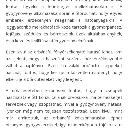
fontos figyelni a lehetséges mellékhatásokra is. A
gyógynövény alkalmazása során előfordulhat, hogy egyes
emberek érzékenyen reagálnak a hatóanyagaikra. A
leggyakoribb mellékhatások közé tartozik a gyomorpanasz,
fejfájás, szédülés és bőrreakciók. Ezek általában enyhék,
és a kezelés leállítása után gyorsan elmúlnak.
Ezen kívül az orbáncfű fényérzékenyítő hatású lehet, ami
azt jelenti, hogy a használat során a bőr érzékenyebbé
válhat a napfényre. Ezért ha valaki orbáncfű cseppeket
használ, fontos, hogy kerülje a közvetlen napfényt, hogy
elkerülje a bőrkiütéseket vagy leégést.
A nők esetében különösen fontos, hogy a cseppek
használata előtt konzultáljanak orvosukkal, ha terhességet
terveznek vagy szoptatnak, mivel a gyógynövény hatásai
ilyenkor még nem teljesen tisztázottak. Ezen kívül, mint
már említettük, az orbáncfű kölcsönhatásba léphet
bizonyos gyógyszerekkel, így mindenképpen tájékoztatni