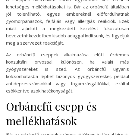
lehetséges mellékhatásokat is. Bár az orbáncfű általában
jól tolerálható, egyes embereknél előfordulhatnak
gyomorpanaszok, fejfájás vagy allergiás reakciók. Ezek
miatt ajánlott a megkezdett kezelést fokozatosan
bevezetni: kezdetben kisebb adaggal indítsunk, és figyeljük
meg a szervezet reakcióját.
Az orbáncfű cseppek alkalmazása előtt érdemes
konzultálni orvossal, különösen, ha valaki más
gyógyszereket is szed. Az orbáncfű ugyanis
kölcsönhatásba léphet bizonyos gyógyszerekkel, például
antidepresszánsokkal vagy fogamzásgátlókkal, ezáltal
csökkentve azok hatékonyságát.
Orbáncfű csepp és
mellékhatások
Bár az orbáncfű cseppek számos jótékony hatással bírnak,