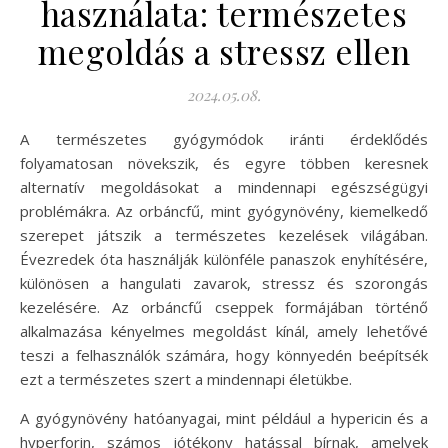
használata: természetes
megoldás a stressz ellen
2024.05.08.
A természetes gyógymódok iránti érdeklődés
folyamatosan növekszik, és egyre többen keresnek
alternatív megoldásokat a mindennapi egészségügyi
problémákra. Az orbáncfű, mint gyógynövény, kiemelkedő
szerepet játszik a természetes kezelések világában.
Évezredek óta használják különféle panaszok enyhítésére,
különösen a hangulati zavarok, stressz és szorongás
kezelésére. Az orbáncfű cseppek formájában történő
alkalmazása kényelmes megoldást kínál, amely lehetővé
teszi a felhasználók számára, hogy könnyedén beépítsék
ezt a természetes szert a mindennapi életükbe.
A gyógynövény hatóanyagai, mint például a hypericin és a
hyperforin, számos jótékony hatással bírnak, amelyek