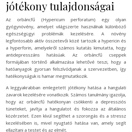
jótékony tulajdonságai
Az orbáncfű (Hypericum perforatum) egy olyan
gyógynövény, amelyet világszerte használnak különböző
egészségügyi problémák kezelésére. A növény
legfontosabb aktív összetevői közé tartozik a hypericin és
a hyperforin, amelyekről számos kutatás kimutatta, hogy
antidepresszáns hatásúak. Az orbáncfű cseppek
formájában történő alkalmazása lehetővé teszi, hogy a
hatóanyagok gyorsan felszívódjanak a szervezetben, így
hatékonyságuk is hamar megmutatkozik.
A leggyakrabban emlegetett jótékony hatása a hangulati
zavarok kezelésére vonatkozik. Számos tanulmány igazolja,
hogy az orbáncfű hatékonyan csökkenti a depressziós
tüneteket, javítja a hangulatot és fokozza az általános
közérzetet. Ezen kívül segíthet a szorongás és a stressz
kezelésében is, mivel nyugtató hatása van, amely segít
ellazítani a testet és az elmét.