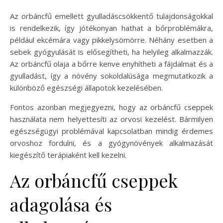
Az orbáncfű emellett gyulladáscsökkentő tulajdonságokkal
is rendelkezik, így jótékonyan hathat a bőrproblémákra,
például ekcémára vagy pikkelysömörre. Néhány esetben a
sebek gyógyulását is elősegítheti, ha helyileg alkalmazzák.
Az orbáncfű olaja a bőrre kenve enyhítheti a fájdalmat és a
gyulladást, így a növény sokoldalúsága megmutatkozik a
különböző egészségi állapotok kezelésében.
Fontos azonban megjegyezni, hogy az orbáncfű cseppek
használata nem helyettesíti az orvosi kezelést. Bármilyen
egészségügyi problémával kapcsolatban mindig érdemes
orvoshoz fordulni, és a gyógynövények alkalmazását
kiegészítő terápiaként kell kezelni.
Az orbáncfű cseppek
adagolása és