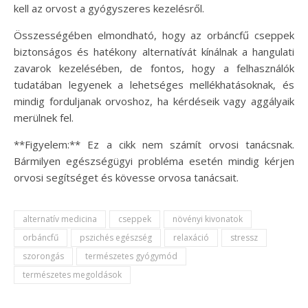
kell az orvost a gyógyszeres kezelésről.
Összességében elmondható, hogy az orbáncfű cseppek
biztonságos és hatékony alternatívát kínálnak a hangulati
zavarok kezelésében, de fontos, hogy a felhasználók
tudatában legyenek a lehetséges mellékhatásoknak, és
mindig forduljanak orvoshoz, ha kérdéseik vagy aggályaik
merülnek fel.
**Figyelem:** Ez a cikk nem számít orvosi tanácsnak.
Bármilyen egészségügyi probléma esetén mindig kérjen
orvosi segítséget és kövesse orvosa tanácsait.
alternatív medicina
cseppek
növényi kivonatok
orbáncfű
pszichés egészség
relaxáció
stressz
szorongás
természetes gyógymód
természetes megoldások