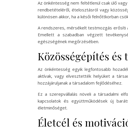
Az önkéntesség nem feltétlenül csak ülő vagy 
rendbetételéről, ételosztásról vagy közössé
különösen akkor, ha a késői felnőttkorban csök
A rendszeres, mérsékelt testmozgás erősíti az
Emellett a szabadban végzett tevékenys
egészségének megőrzésében.
Közösségépítés és t
Az önkéntesség egyik legfontosabb hozadék
aktívak, vagy elvesztették helyüket a tár
hozzájáruljanak a társadalom fejlődéséhez.
Ez a szerepvállalás növeli a társadalmi elf
kapcsolatok és együttműködések új barát
életminőséget.
Életcél és motivác