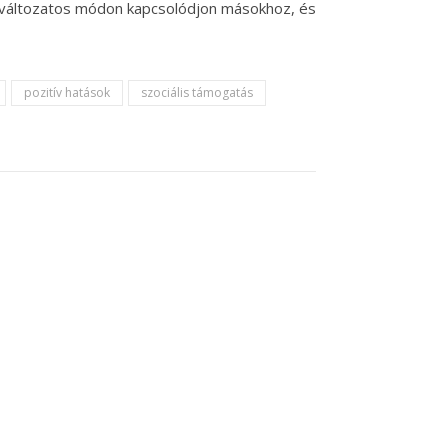
 változatos módon kapcsolódjon másokhoz, és
pozitív hatások
szociális támogatás