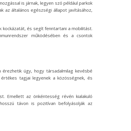
mozgással is járnak, legyen szó például parkok
 az általános egészségi állapot javításához,
kockázatát, és segít fenntartani a mobilitást.
 immunrendszer működésében és a csontok
 érezhetik úgy, hogy társadalmilag kevésbé
 értékes tagjai legyenek a közösségnek, és
ást. Emellett az önkéntesség révén kialakuló
sszú távon is pozitívan befolyásolják az