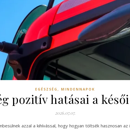
,
EGÉSZSÉG
MINDENNAPOK
g pozitív hatásai a késői
2026.07.07.
besülnek azzal a kihívással, hogy hogyan töltsék hasznosan az i