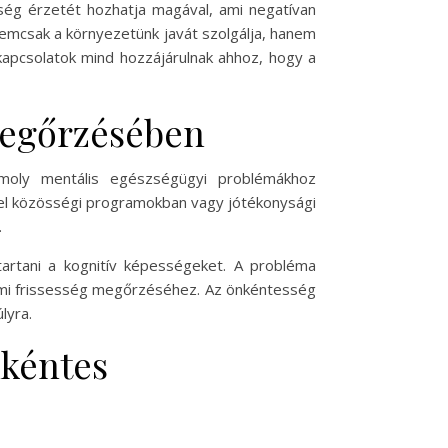
nség érzetét hozhatja magával, ami negatívan
nemcsak a környezetünk javát szolgálja, hanem
kapcsolatok mind hozzájárulnak ahhoz, hogy a
megőrzésében
omoly mentális egészségügyi problémákhoz
el közösségi programokban vagy jótékonysági
.
artani a kognitív képességeket. A probléma
lemi frissesség megőrzéséhez. Az önkéntesség
lyra.
nkéntes