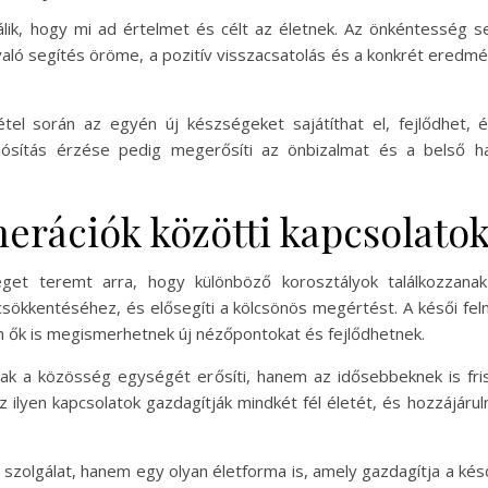
lik, hogy mi ad értelmet és célt az életnek. Az önkéntesség s
aló segítés öröme, a pozitív visszacsatolás és a konkrét eredm
el során az egyén új készségeket sajátíthat el, fejlődhet, é
ósítás érzése pedig megerősíti az önbizalmat és a belső harm
erációk közötti kapcsolatok
et teremt arra, hogy különböző korosztályok találkozzan
csökkentéséhez, és elősegíti a kölcsönös megértést. A késői feln
n ők is megismerhetnek új nézőpontokat és fejlődhetnek.
 a közösség egységét erősíti, hanem az idősebbeknek is friss
Az ilyen kapcsolatok gazdagítják mindkét fél életét, és hozzájá
olgálat, hanem egy olyan életforma is, amely gazdagítja a késői f