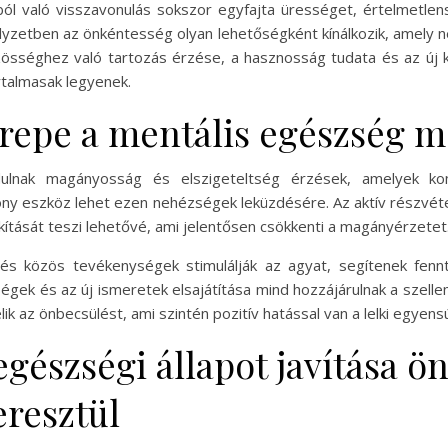
ól való visszavonulás sokszor egyfajta ürességet, értelmetle
lyzetben az önkéntesség olyan lehetőségként kínálkozik, amely 
össéghez való tartozás érzése, a hasznosság tudata és az új 
rtalmasak legyenek.
erepe a mentális egészség 
dulnak magányosság és elszigeteltség érzések, amelyek k
ny eszköz lehet ezen nehézségek leküzdésére. Az aktív részvét
kítását teszi lehetővé, ami jelentősen csökkenti a magányérzetet
és közös tevékenységek stimulálják az agyat, segítenek fennt
ek és az új ismeretek elsajátítása mind hozzájárulnak a szel
ik az önbecsülést, ami szintén pozitív hatással van a lelki egyensú
 egészségi állapot javítása ö
resztül