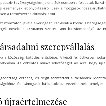
passzív tevékenységeket jelent. Sok esetben a feladatok fizikai 
gi események lebonyolításáról. Ezek a mozgások hozzájárulhatnak
ken a természetes aktivitási szint.
 izomzatot, javítja a keringést, csökkenti a krónikus betegségek 
égek növelik a D-vitamin szintet, ami kulcsfontosságú az
ársadalmi szerepvállalás
a a közösségi kötődés erősítése. A késői felnőttkorban sokan
sadalomban. Az önkéntes munka lehetőséget ad arra, hogy újra
ogadottság érzését, és segít fenntartani a társadalmi identit
ságokhoz és támogató hálózatokhoz vezethetnek, amelyek ho
ió újraértelmezése