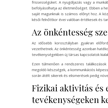
frissességüket. A nyugdíjazás vagy a munkáb
befolyásolhatja az életminőséget. Ebben a he
saját magunknak is számos előnyt hoz. A köz
késői felnőttkor évei valóban értékesek és ta
Az önkéntesség sz
Az idősebb korosztályban gyakran előfor
vezethetnek. Az önkéntesség azonban hatéko
tevékenységekben új társas kapcsolatok kiala
Ezen túlmenően a rendszeres találkozások 
megoldó készségek, a kommunikációs képesség
során átélt sikerek és elismerések pedig növel
Fizikai aktivitás és
tevékenységeken ke