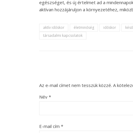
egészséget, és új értelmet ad a mindennapo
aktívan hozzájáruljon a környezetéhez, miközb
aktív időskor
életminőség
időskor
késő
társadalmi kapcsolatok
Az e-mail címet nem tesszük közzé.
A kötele
Név
*
E-mail cím
*