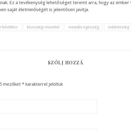
knak. Ez a tevékenység lehetőséget teremt arra, hogy az ember
en saját életminőségét is jelentősen javítja.
i felnőttkor
közösségi részvétel
mentális egészség
önkéntesség
SZÓLJ HOZZÁ
ző mezőket
*
karakterrel jelöltük