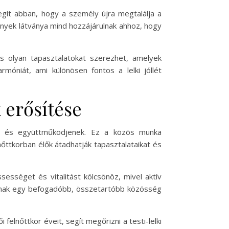
egít abban, hogy a személy újra megtalálja a
ények látványa mind hozzájárulnak ahhoz, hogy
s olyan tapasztalatokat szerezhet, amelyek
óniát, ami különösen fontos a lelki jóllét
 erősítése
ak és együttműködjenek. Ez a közös munka
őttkorban élők átadhatják tapasztalataikat és
ességet és vitalitást kölcsönöz, mivel aktív
rulnak egy befogadóbb, összetartóbb közösség
elnőttkor éveit, segít megőrizni a testi-lelki