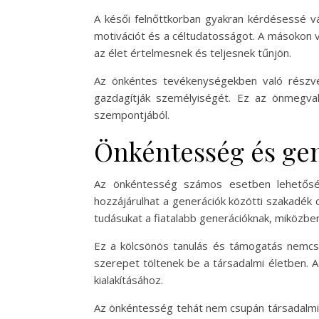
A késői felnőttkorban gyakran kérdésessé vá
motivációt és a céltudatosságot. A másokon v
az élet értelmesnek és teljesnek tűnjön.
Az önkéntes tevékenységekben való részvét
gazdagítják személyiségét. Ez az önmegval
szempontjából.
Önkéntesség és gen
Az önkéntesség számos esetben lehetőség
hozzájárulhat a generációk közötti szakadék 
tudásukat a fiatalabb generációknak, miközbe
Ez a kölcsönös tanulás és támogatás nemcsak
szerepet töltenek be a társadalmi életben. 
kialakításához.
Az önkéntesség tehát nem csupán társadalmi sz