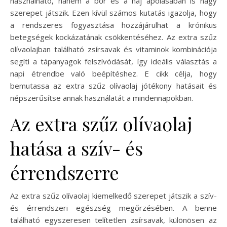
használható, hanem a bőr és a haj ápolásában is nagy
szerepet játszik. Ezen kívül számos kutatás igazolja, hogy
a rendszeres fogyasztása hozzájárulhat a krónikus
betegségek kockázatának csökkentéséhez. Az extra szűz
olívaolajban található zsírsavak és vitaminok kombinációja
segíti a tápanyagok felszívódását, így ideális választás a
napi étrendbe való beépítéshez. E cikk célja, hogy
bemutassa az extra szűz olívaolaj jótékony hatásait és
népszerűsítse annak használatát a mindennapokban.
Az extra szűz olívaolaj
hatása a szív- és
érrendszerre
Az extra szűz olívaolaj kiemelkedő szerepet játszik a szív-
és érrendszeri egészség megőrzésében. A benne
található egyszeresen telítetlen zsírsavak, különösen az