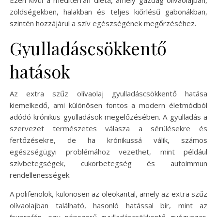
zöldségekben, halakban és teljes kiőrlésű gabonákban,
szintén hozzájárul a szív egészségének megőrzéséhez.
Gyulladáscsökkentő
hatások
Az extra szűz olívaolaj gyulladáscsökkentő hatása
kiemelkedő, ami különösen fontos a modern életmódból
adódó krónikus gyulladások megelőzésében. A gyulladás a
szervezet természetes válasza a sérülésekre és
fertőzésekre, de ha krónikussá válik, számos
egészségügyi problémához vezethet, mint például
szívbetegségek, cukorbetegség és autoimmun
rendellenességek.
A polifenolok, különösen az oleokantal, amely az extra szűz
olívaolajban található, hasonló hatással bír, mint az
ibuprofén, egy népszerű gyulladáscsökkentő gyógyszer.