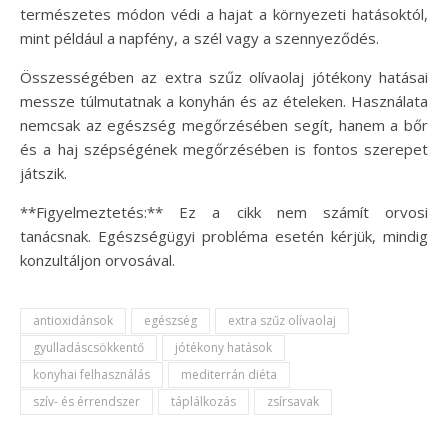
természetes módon védi a hajat a környezeti hatásoktól,
mint például a napfény, a szél vagy a szennyeződés.
Összességében az extra szűz olívaolaj jótékony hatásai
messze túlmutatnak a konyhán és az ételeken. Használata
nemcsak az egészség megőrzésében segít, hanem a bőr
és a haj szépségének megőrzésében is fontos szerepet
játszik.
**Figyelmeztetés:** Ez a cikk nem számít orvosi
tanácsnak. Egészségügyi probléma esetén kérjük, mindig
konzultáljon orvosával.
antioxidánsok
egészség
extra szűz olívaolaj
gyulladáscsökkentő
jótékony hatások
konyhai felhasználás
mediterrán diéta
szív- és érrendszer
táplálkozás
zsírsavak