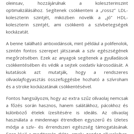
oleinsav, hozzájárulnak a koleszterinszint
optimalizálásához. Segítenek csökkenteni a „rossz” LDL-
koleszterin szintjét, miközben növelik a „jó” HDL-
koleszterin szintjét, ami csökkenti a szívbetegségek
kockázatát.
A benne található antioxidánsok, mint például a polifenolok,
szintén fontos szerepet játszanak a szív egészségének
megőrzésében. Ezek az anyagok segítenek a gyulladások
csökkentésében és védik a sejtek oxidatív károsodását. A
kutatások azt mutatják, hogy a rendszeres
olívaolajfogyasztás összefüggésbe hozható a szívroham
és a stroke kockázatának csökkentésével.
Fontos hangsúlyozni, hogy az extra szűz olívaolaj nemcsak
a főzés során hasznos, hanem salátákhoz, pácokhoz és
különböző ételek ízesítésére is ideális. Az olívaolaj
használata a mindennapi étrendben egyszerű és ízletes
módja a szív- és érrendszeri egészség támogatásának.
Ezen kívül a mediterrán diéta, amely gazdag olívaolajban,