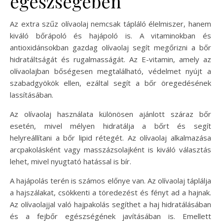
egészségében
Az extra szűz olívaolaj nemcsak tápláló élelmiszer, hanem
kiváló bőrápoló és hajápoló is. A vitaminokban és
antioxidánsokban gazdag olívaolaj segít megőrizni a bőr
hidratáltságát és rugalmasságát. Az E-vitamin, amely az
olívaolajban bőségesen megtalálható, védelmet nyújt a
szabadgyökök ellen, ezáltal segít a bőr öregedésének
lassításában.
Az olívaolaj használata különösen ajánlott száraz bőr
esetén, mivel mélyen hidratálja a bőrt és segít
helyreállítani a bőr lipid rétegét. Az olívaolaj alkalmazása
arcpakolásként vagy masszázsolajként is kiváló választás
lehet, mivel nyugtató hatással is bír.
A hajápolás terén is számos előnye van. Az olívaolaj táplálja
a hajszálakat, csökkenti a töredezést és fényt ad a hajnak.
Az olívaolajjal való hajpakolás segíthet a haj hidratálásában
és a fejbőr egészségének javításában is. Emellett