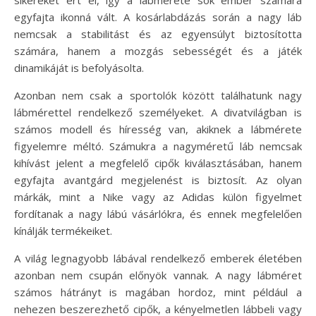
sikereket ért el, így a lábmérete sok ember számára
egyfajta ikonná vált. A kosárlabdázás során a nagy láb
nemcsak a stabilitást és az egyensúlyt biztosította
számára, hanem a mozgás sebességét és a játék
dinamikáját is befolyásolta.
Azonban nem csak a sportolók között találhatunk nagy
lábmérettel rendelkező személyeket. A divatvilágban is
számos modell és híresség van, akiknek a lábmérete
figyelemre méltó. Számukra a nagyméretű láb nemcsak
kihívást jelent a megfelelő cipők kiválasztásában, hanem
egyfajta avantgárd megjelenést is biztosít. Az olyan
márkák, mint a Nike vagy az Adidas külön figyelmet
fordítanak a nagy lábú vásárlókra, és ennek megfelelően
kínálják termékeiket.
A világ legnagyobb lábával rendelkező emberek életében
azonban nem csupán előnyök vannak. A nagy lábméret
számos hátrányt is magában hordoz, mint például a
nehezen beszerezhető cipők, a kényelmetlen lábbeli vagy