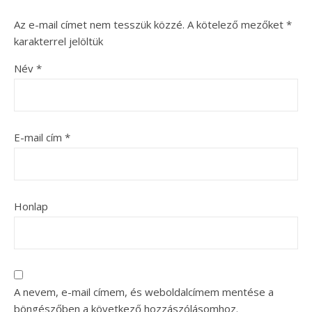
Az e-mail címet nem tesszük közzé.
A kötelező mezőket
*
karakterrel jelöltük
Név
*
E-mail cím
*
Honlap
A nevem, e-mail címem, és weboldalcímem mentése a
böngészőben a következő hozzászólásomhoz.