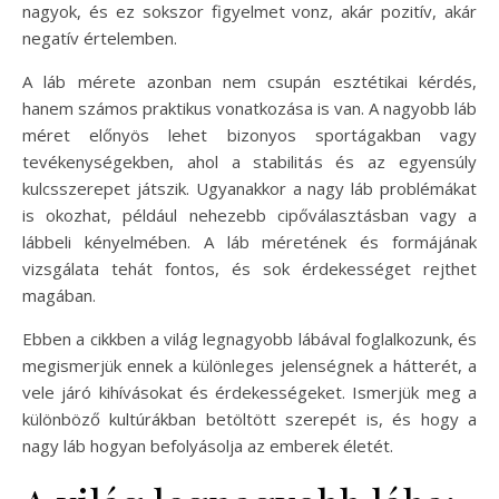
nagyok, és ez sokszor figyelmet vonz, akár pozitív, akár
negatív értelemben.
A láb mérete azonban nem csupán esztétikai kérdés,
hanem számos praktikus vonatkozása is van. A nagyobb láb
méret előnyös lehet bizonyos sportágakban vagy
tevékenységekben, ahol a stabilitás és az egyensúly
kulcsszerepet játszik. Ugyanakkor a nagy láb problémákat
is okozhat, például nehezebb cipőválasztásban vagy a
lábbeli kényelmében. A láb méretének és formájának
vizsgálata tehát fontos, és sok érdekességet rejthet
magában.
Ebben a cikkben a világ legnagyobb lábával foglalkozunk, és
megismerjük ennek a különleges jelenségnek a hátterét, a
vele járó kihívásokat és érdekességeket. Ismerjük meg a
különböző kultúrákban betöltött szerepét is, és hogy a
nagy láb hogyan befolyásolja az emberek életét.