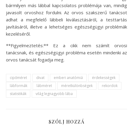
bármilyen más lábbal kapcsolatos problémája van, mindig
javasolt orvoshoz fordulni. Az orvos szakszerű tanácsot
adhat a megfelelő lábbeli kiválasztásáról, a testtartás
javításáról, illetve a lehetséges egészségügyi problémák
kezeléséről.
**Figyelmeztetés:** Ez a cikk nem számít orvosi
tanácsnak, és egészségügyi probléma esetén mindenki az
orvos tanácsát fogadja meg.
cipőméret
divat
emberi anatómiá
érdekességek
lábformák
lábméret
méretkülönbségek
rekordok
statistikák
világ legnagyobb lába
SZÓLJ HOZZÁ