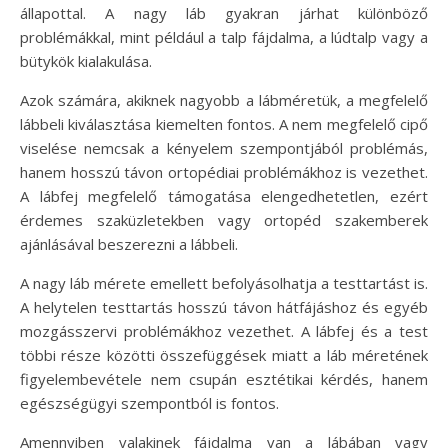
állapottal. A nagy láb gyakran járhat különböző
problémákkal, mint például a talp fájdalma, a lúdtalp vagy a
bütykök kialakulása.
Azok számára, akiknek nagyobb a lábméretük, a megfelelő
lábbeli kiválasztása kiemelten fontos. A nem megfelelő cipő
viselése nemcsak a kényelem szempontjából problémás,
hanem hosszú távon ortopédiai problémákhoz is vezethet.
A lábfej megfelelő támogatása elengedhetetlen, ezért
érdemes szaküzletekben vagy ortopéd szakemberek
ajánlásával beszerezni a lábbeli.
A nagy láb mérete emellett befolyásolhatja a testtartást is.
A helytelen testtartás hosszú távon hátfájáshoz és egyéb
mozgásszervi problémákhoz vezethet. A lábfej és a test
többi része közötti összefüggések miatt a láb méretének
figyelembevétele nem csupán esztétikai kérdés, hanem
egészségügyi szempontból is fontos.
Amennyiben valakinek fájdalma van a lábában vagy