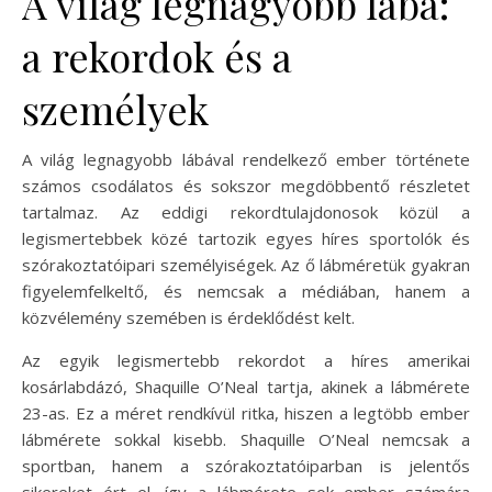
A világ legnagyobb lába:
a rekordok és a
személyek
A világ legnagyobb lábával rendelkező ember története
számos csodálatos és sokszor megdöbbentő részletet
tartalmaz. Az eddigi rekordtulajdonosok közül a
legismertebbek közé tartozik egyes híres sportolók és
szórakoztatóipari személyiségek. Az ő lábméretük gyakran
figyelemfelkeltő, és nemcsak a médiában, hanem a
közvélemény szemében is érdeklődést kelt.
Az egyik legismertebb rekordot a híres amerikai
kosárlabdázó, Shaquille O’Neal tartja, akinek a lábmérete
23-as. Ez a méret rendkívül ritka, hiszen a legtöbb ember
lábmérete sokkal kisebb. Shaquille O’Neal nemcsak a
sportban, hanem a szórakoztatóiparban is jelentős