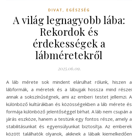
,
DIVAT
EGÉSZSÉG
A világ legnagyobb lába:
Rekordok és
érdekességek a
lábméretekről
2025.06.09.
A láb mérete sok mindent elárulhat rólunk, hiszen a
lábformák, a méretek és a lábujjak hossza mind részei
annak a sokszínűségnek, ami az emberi testet jellemzi. A
különböző kultúrákban és közösségekben a láb mérete és
formája különböző jelentőséggel bírhat. A láb nem csupán a
járás eszköze, hanem a testünk egy fontos része, amely a
stabilitásunkat és egyensúlyunkat biztosítja. Az emberek
között találhatók olyanok, akiknek a lábaik kiemelkedően