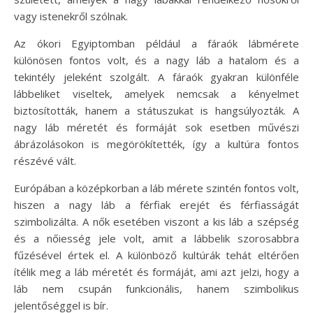
vagy istenekről szólnak.
Az ókori Egyiptomban például a fáraók lábmérete
különösen fontos volt, és a nagy láb a hatalom és a
tekintély jeleként szolgált. A fáraók gyakran különféle
lábbeliket viseltek, amelyek nemcsak a kényelmet
biztosították, hanem a státuszukat is hangsúlyozták. A
nagy láb méretét és formáját sok esetben művészi
ábrázolásokon is megörökítették, így a kultúra fontos
részévé vált.
Európában a középkorban a láb mérete szintén fontos volt,
hiszen a nagy láb a férfiak erejét és férfiasságát
szimbolizálta. A nők esetében viszont a kis láb a szépség
és a nőiesség jele volt, amit a lábbelik szorosabbra
fűzésével értek el. A különböző kultúrák tehát eltérően
ítélik meg a láb méretét és formáját, ami azt jelzi, hogy a
láb nem csupán funkcionális, hanem szimbolikus
jelentőséggel is bír.