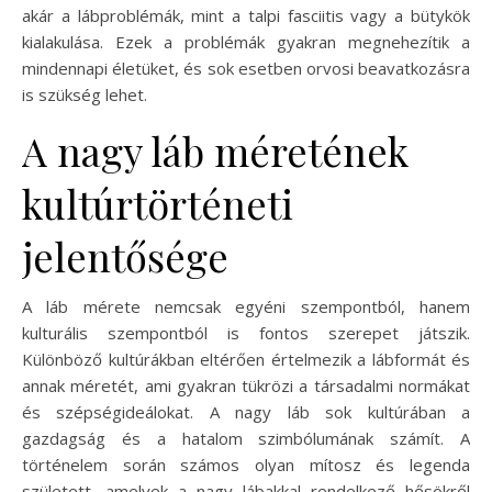
akár a lábproblémák, mint a talpi fasciitis vagy a bütykök
kialakulása. Ezek a problémák gyakran megnehezítik a
mindennapi életüket, és sok esetben orvosi beavatkozásra
is szükség lehet.
A nagy láb méretének
kultúrtörténeti
jelentősége
A láb mérete nemcsak egyéni szempontból, hanem
kulturális szempontból is fontos szerepet játszik.
Különböző kultúrákban eltérően értelmezik a lábformát és
annak méretét, ami gyakran tükrözi a társadalmi normákat
és szépségideálokat. A nagy láb sok kultúrában a
gazdagság és a hatalom szimbólumának számít. A
történelem során számos olyan mítosz és legenda
született, amelyek a nagy lábakkal rendelkező hősökről