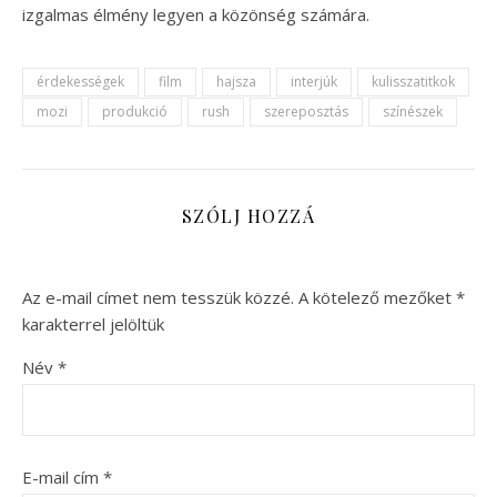
izgalmas élmény legyen a közönség számára.
érdekességek
film
hajsza
interjúk
kulisszatitkok
mozi
produkció
rush
szereposztás
színészek
SZÓLJ HOZZÁ
Az e-mail címet nem tesszük közzé.
A kötelező mezőket
*
karakterrel jelöltük
Név
*
E-mail cím
*