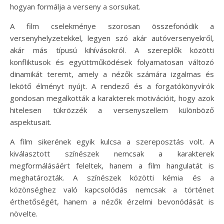
hogyan formálja a verseny a sorsukat.
A film cselekménye szorosan összefonódik a
versenyhelyzetekkel, legyen szó akár autóversenyekről,
akár más típusú kihívásokról. A szereplők közötti
konfliktusok és együttműködések folyamatosan változó
dinamikát teremt, amely a nézők számára izgalmas és
lekötő élményt nyújt. A rendező és a forgatókönyvírók
gondosan megalkották a karakterek motivációit, hogy azok
hitelesen tükrözzék a versenyszellem különböző
aspektusait.
A film sikerének egyik kulcsa a szereposztás volt. A
kiválasztott színészek nemcsak a karakterek
megformálásáért feleltek, hanem a film hangulatát is
meghatározták. A színészek közötti kémia és a
közönséghez való kapcsolódás nemcsak a történet
érthetőségét, hanem a nézők érzelmi bevonódását is
növelte.