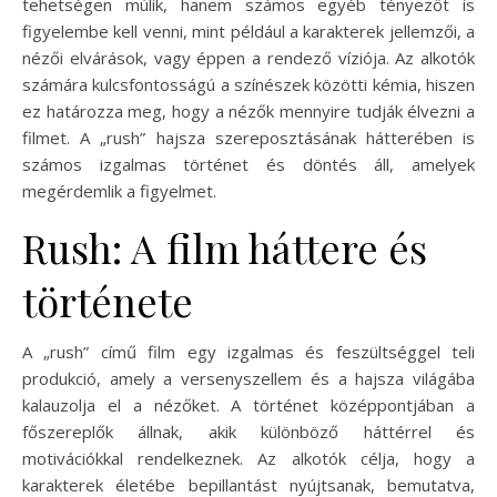
tehetségen múlik, hanem számos egyéb tényezőt is
figyelembe kell venni, mint például a karakterek jellemzői, a
nézői elvárások, vagy éppen a rendező víziója. Az alkotók
számára kulcsfontosságú a színészek közötti kémia, hiszen
ez határozza meg, hogy a nézők mennyire tudják élvezni a
filmet. A „rush” hajsza szereposztásának hátterében is
számos izgalmas történet és döntés áll, amelyek
megérdemlik a figyelmet.
Rush: A film háttere és
története
A „rush” című film egy izgalmas és feszültséggel teli
produkció, amely a versenyszellem és a hajsza világába
kalauzolja el a nézőket. A történet középpontjában a
főszereplők állnak, akik különböző háttérrel és
motivációkkal rendelkeznek. Az alkotók célja, hogy a
karakterek életébe bepillantást nyújtsanak, bemutatva,