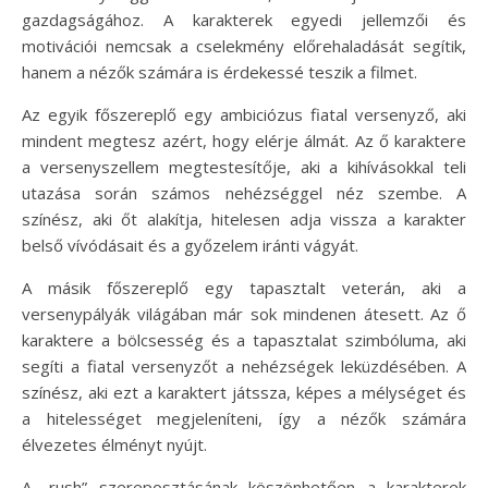
gazdagságához. A karakterek egyedi jellemzői és
motivációi nemcsak a cselekmény előrehaladását segítik,
hanem a nézők számára is érdekessé teszik a filmet.
Az egyik főszereplő egy ambiciózus fiatal versenyző, aki
mindent megtesz azért, hogy elérje álmát. Az ő karaktere
a versenyszellem megtestesítője, aki a kihívásokkal teli
utazása során számos nehézséggel néz szembe. A
színész, aki őt alakítja, hitelesen adja vissza a karakter
belső vívódásait és a győzelem iránti vágyát.
A másik főszereplő egy tapasztalt veterán, aki a
versenypályák világában már sok mindenen átesett. Az ő
karaktere a bölcsesség és a tapasztalat szimbóluma, aki
segíti a fiatal versenyzőt a nehézségek leküzdésében. A
színész, aki ezt a karaktert játssza, képes a mélységet és
a hitelességet megjeleníteni, így a nézők számára
élvezetes élményt nyújt.
A „rush” szereposztásának köszönhetően a karakterek