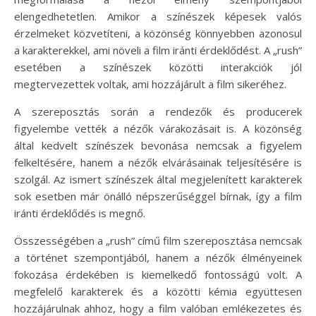
elengedhetetlen. Amikor a színészek képesek valós
érzelmeket közvetíteni, a közönség könnyebben azonosul
a karakterekkel, ami növeli a film iránti érdeklődést. A „rush”
esetében a színészek közötti interakciók jól
megtervezettek voltak, ami hozzájárult a film sikeréhez.
A szereposztás során a rendezők és producerek
figyelembe vették a nézők várakozásait is. A közönség
által kedvelt színészek bevonása nemcsak a figyelem
felkeltésére, hanem a nézők elvárásainak teljesítésére is
szolgál. Az ismert színészek által megjelenített karakterek
sok esetben már önálló népszerűséggel bírnak, így a film
iránti érdeklődés is megnő.
Összességében a „rush” című film szereposztása nemcsak
a történet szempontjából, hanem a nézők élményeinek
fokozása érdekében is kiemelkedő fontosságú volt. A
megfelelő karakterek és a közötti kémia együttesen
hozzájárulnak ahhoz, hogy a film valóban emlékezetes és