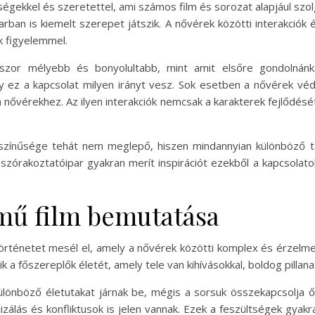
ségekkel és szeretettel, ami számos film és sorozat alapjául szo
ban is kiemelt szerepet játszik. A nővérek közötti interakciók 
k figyelemmel.
szor mélyebb és bonyolultabb, mint amit elsőre gondolnánk
y ez a kapcsolat milyen irányt vesz. Sok esetben a nővérek v
a nővérekhez. Az ilyen interakciók nemcsak a karakterek fejlődésé
színűsége tehát nem meglepő, hiszen mindannyian különböző ta
zórakoztatóipar gyakran merít inspirációt ezekből a kapcsolato
mű film bemutatása
rténetet mesél el, amely a nővérek közötti komplex és érzelmek
a főszereplők életét, amely tele van kihívásokkal, boldog pillana
különböző életutakat járnak be, mégis a sorsuk összekapcsolja 
álás és konfliktusok is jelen vannak. Ezek a feszültségek gyakr