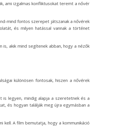
zik, ami izgalmas konfliktusokat teremt a nővér
mind-mind fontos szerepet játszanak a nővérek
olatát, és milyen hatással vannak a történet
 is, akik mind segítenek abban, hogy a nézők
lságai különösen fontosak, hiszen a nővérek
t is legyen, mindig alapja a szeretetnek és a
kat, és hogyan találják meg újra egymásban a
ni kell. A film bemutatja, hogy a kommunikáció