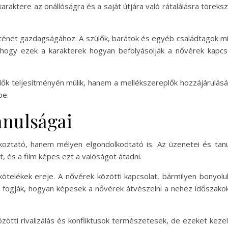
araktere az önállóságra és a saját útjára való rátalálásra töreks
történet gazdagságához. A szülők, barátok és egyéb családtagok 
, hogy ezek a karakterek hogyan befolyásolják a nővérek kapcs
k teljesítményén múlik, hanem a mellékszereplők hozzájárulásán
be.
anulságai
ztató, hanem mélyen elgondolkodtató is. Az üzenetei és tanu
, és a film képes ezt a valóságot átadni.
kötelékek ereje. A nővérek közötti kapcsolat, bármilyen bonyolul
i fogják, hogyan képesek a nővérek átvészelni a nehéz időszako
ötti rivalizálás és konfliktusok természetesek, de ezeket kezel