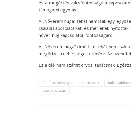
és a megértés kulcsfontosságú a kapcsolatok
támogatni egymást.
A „Nővérem húga” tehát nemcsak egy egyszerű 
családi kapcsolataikat, és merjenek nyitottak
nővér-húg kapcsolatok fontosságáról.
A „Nővérem húga” című film tehát nemcsak a 
megőrizni a nehézségek ellenére. Az üzenetei 
Ez a cikk nem számít orvosi tanácsnak. Egés
film érdekességek
karakterek
kulisszatitkok
szórakoztatás