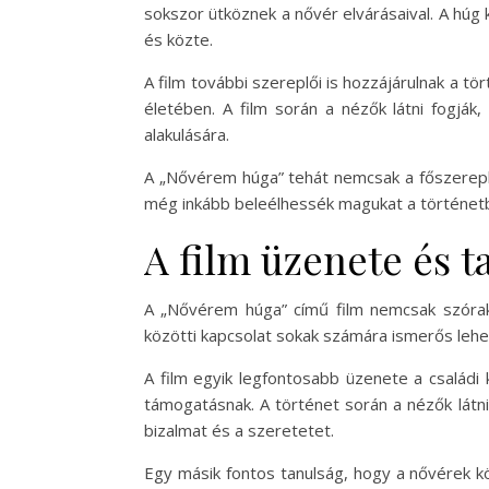
sokszor ütköznek a nővér elvárásaival. A húg k
és közte.
A film további szereplői is hozzájárulnak a 
életében. A film során a nézők látni fogják
alakulására.
A „Nővérem húga” tehát nemcsak a főszereplő
még inkább beleélhessék magukat a történet
A film üzenete és t
A „Nővérem húga” című film nemcsak szórako
közötti kapcsolat sokak számára ismerős lehet
A film egyik legfontosabb üzenete a családi 
támogatásnak. A történet során a nézők látn
bizalmat és a szeretetet.
Egy másik fontos tanulság, hogy a nővérek köz