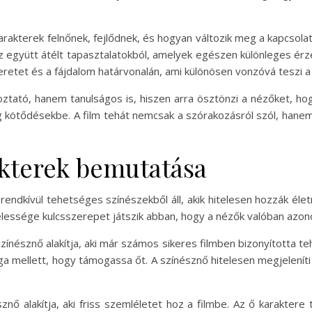
karakterek felnőnek, fejlődnek, és hogyan változik meg a kapcsolat
 együtt átélt tapasztalatokból, amelyek egészen különleges érzel
eretet és a fájdalom határvonalán, ami különösen vonzóvá teszi a
ató, hanem tanulságos is, hiszen arra ösztönzi a nézőket, hogy 
kötődésekbe. A film tehát nemcsak a szórakozásról szól, hanem 
akterek bemutatása
endkívül tehetséges színészekből áll, akik hitelesen hozzák élet
elessége kulcsszerepet játszik abban, hogy a nézők valóban azonos
nésznő alakítja, aki már számos sikeres filmben bizonyította teh
húga mellett, hogy támogassa őt. A színésznő hitelesen megjelení
sznő alakítja, aki friss szemléletet hoz a filmbe. Az ő karaktere