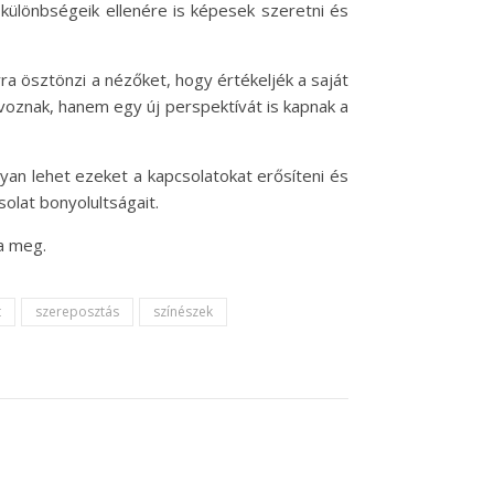
különbségeik ellenére is képesek szeretni és
a ösztönzi a nézőket, hogy értékeljék a saját
ávoznak, hanem egy új perspektívát is kapnak a
an lehet ezeket a kapcsolatokat erősíteni és
olat bonyolultságait.
a meg.
t
szereposztás
színészek