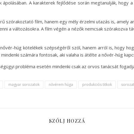
 ápolásában. A karakterek fejlődése során megtanulják, hogy a 
szórakoztató film, hanem egy mély érzelmi utazás is, amely arr
 lenni a változásokra. A film végén a nézők nemcsak szórakozva t
nővér-húg kötelékek szépségéről szól, hanem arról is, hogy hogy
mindenki számára fontosak, aki valaha is átélte a nővér-húg kapcs
zségügyi probléma esetén mindenki csak az orvos tanácsát fogadj
magyar sorozatok
nővérem húga
produkciós titkok
soroza
SZÓLJ HOZZÁ