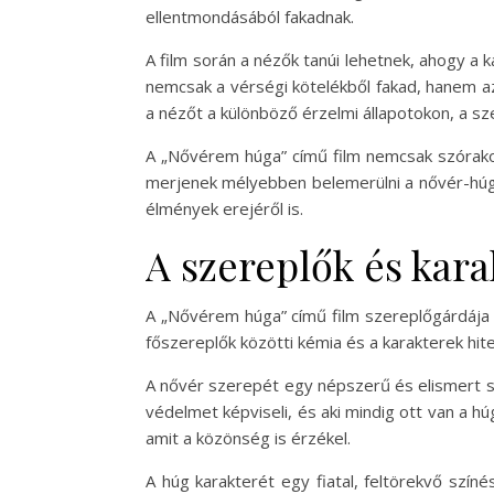
ellentmondásából fakadnak.
A film során a nézők tanúi lehetnek, ahogy a 
nemcsak a vérségi kötelékből fakad, hanem az
a nézőt a különböző érzelmi állapotokon, a sz
A „Nővérem húga” című film nemcsak szórakozt
merjenek mélyebben belemerülni a nővér-húg 
élmények erejéről is.
A szereplők és kar
A „Nővérem húga” című film szereplőgárdája r
főszereplők közötti kémia és a karakterek hit
A nővér szerepét egy népszerű és elismert szí
védelmet képviseli, és aki mindig ott van a 
amit a közönség is érzékel.
A húg karakterét egy fiatal, feltörekvő színé