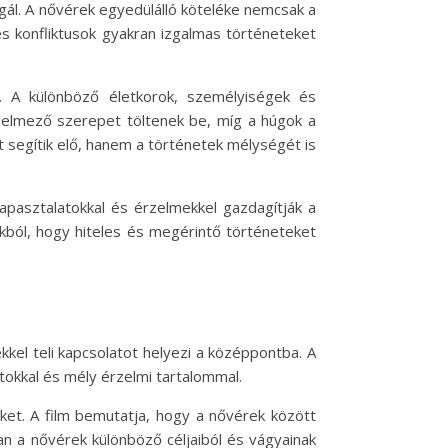
lgál. A nővérek egyedülálló köteléke nemcsak a
és konfliktusok gyakran izgalmas történeteket
. A különböző életkorok, személyiségek és
édelmező szerepet töltenek be, míg a húgok a
t segítik elő, hanem a történetek mélységét is
pasztalatokkal és érzelmekkel gazdagítják a
kból, hogy hiteles és megérintő történeteket
kel teli kapcsolatot helyezi a középpontba. A
tokkal és mély érzelmi tartalommal.
őket. A film bemutatja, hogy a nővérek között
an a nővérek különböző céljaiból és vágyainak