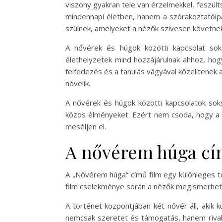
viszony gyakran tele van érzelmekkel, feszült
mindennapi életben, hanem a szórakoztatóipar
szülnek, amelyeket a nézők szívesen követne
A nővérek és húgok közötti kapcsolat sok
élethelyzetek mind hozzájárulnak ahhoz, hog
felfedezés és a tanulás vágyával közelítenek 
növelik.
A nővérek és húgok közötti kapcsolatok sok
közös élményeket. Ezért nem csoda, hogy a s
meséljen el.
A nővérem húga cí
A „Nővérem húga” című film egy különleges tö
film cselekménye során a nézők megismerhetik 
A történet központjában két nővér áll, akik 
nemcsak szeretet és támogatás, hanem rivaliz