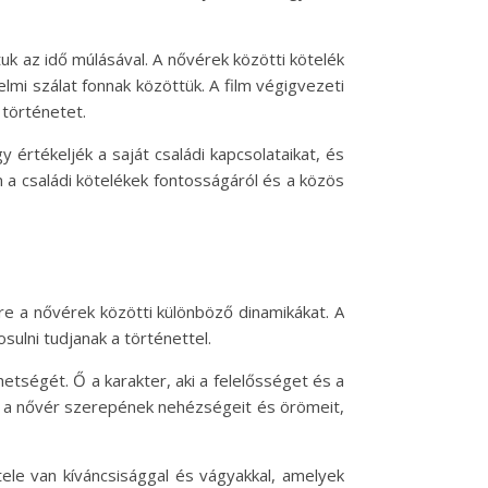
uk az idő múlásával. A nővérek közötti kötelék
mi szálat fonnak közöttük. A film végigvezeti
 történetet.
értékeljék a saját családi kapcsolataikat, és
a családi kötelékek fontosságáról és a közös
re a nővérek közötti különböző dinamikákat. A
ulni tudjanak a történettel.
etségét. Ő a karakter, aki a felelősséget és a
ti a nővér szerepének nehézségeit és örömeit,
 tele van kíváncsisággal és vágyakkal, amelyek