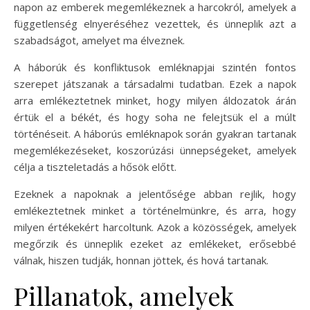
napon az emberek megemlékeznek a harcokról, amelyek a
függetlenség elnyeréséhez vezettek, és ünneplik azt a
szabadságot, amelyet ma élveznek.
A háborúk és konfliktusok emléknapjai szintén fontos
szerepet játszanak a társadalmi tudatban. Ezek a napok
arra emlékeztetnek minket, hogy milyen áldozatok árán
értük el a békét, és hogy soha ne felejtsük el a múlt
történéseit. A háborús emléknapok során gyakran tartanak
megemlékezéseket, koszorúzási ünnepségeket, amelyek
célja a tiszteletadás a hősök előtt.
Ezeknek a napoknak a jelentősége abban rejlik, hogy
emlékeztetnek minket a történelmünkre, és arra, hogy
milyen értékekért harcoltunk. Azok a közösségek, amelyek
megőrzik és ünneplik ezeket az emlékeket, erősebbé
válnak, hiszen tudják, honnan jöttek, és hová tartanak.
Pillanatok, amelyek