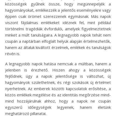
közösségek gyűlnek össze, hogy megünnepeljék a
hagyományokat, emlékezzék a jelentős eseményekre vagy
éppen csak örömet szerezzenek egymásnak. Más napok
viszont fájdalmas emlékeket idéznek fel, mint például
történelmi tragédiák évfordulói, amelyek figyelmeztetnek
minket a múlt tanulságaira. A legnagyobb napok tehát nem
csupán a naptárban elfoglalt helyük alapján értelmezhetők,
hanem az általuk kiváltott érzelmek, emlékek és tanulságok
révén is.
A legnagyobb napok hatása nemcsak a múltban, hanem a
jelenben is érezhető. Hiszen ahogy a közösségek
fejlődnek, úgy a napok jelentősége is változhat, új
hagyományok születhetnek, és régi szokások új értelmet
nyerhetnek. Az emberek közötti kapcsolatok erősítése, a
közös emlékek megélése és az identitás megőrzése mind-
mind hozzájárulnak ahhoz, hogy a napok ne csupán
egyszerű időegységek legyenek, hanem életünk
meghatározó pillanatai.