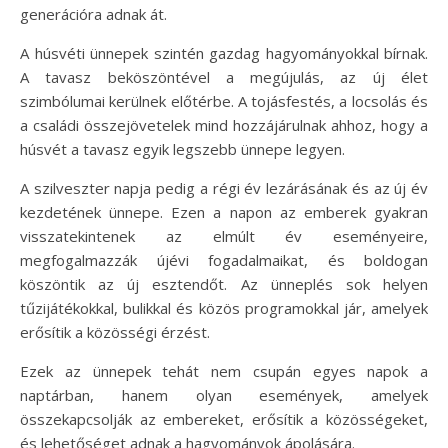
generációra adnak át.
A húsvéti ünnepek szintén gazdag hagyományokkal bírnak.
A tavasz beköszöntével a megújulás, az új élet
szimbólumai kerülnek előtérbe. A tojásfestés, a locsolás és
a családi összejövetelek mind hozzájárulnak ahhoz, hogy a
húsvét a tavasz egyik legszebb ünnepe legyen.
A szilveszter napja pedig a régi év lezárásának és az új év
kezdetének ünnepe. Ezen a napon az emberek gyakran
visszatekintenek az elmúlt év eseményeire,
megfogalmazzák újévi fogadalmaikat, és boldogan
köszöntik az új esztendőt. Az ünneplés sok helyen
tűzijátékokkal, bulikkal és közös programokkal jár, amelyek
erősítik a közösségi érzést.
Ezek az ünnepek tehát nem csupán egyes napok a
naptárban, hanem olyan események, amelyek
összekapcsolják az embereket, erősítik a közösségeket,
és lehetőséget adnak a hagyományok ápolására.