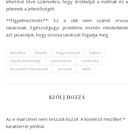
lehetővé téve számunkra, hogy értékeljük a múltnak és a
jelennek a jelentőségét.
**Figyelmeztetés**: Ez a cikk nem számít orvosi
tanácsnak. Egészségügyi probléma esetén mindenkinek
azt javasoljuk, hogy orvosa tanácsát fogadja meg.
életciklus
életünk
hagyományok
kultúra
napok jelentősége
szertartások
szimbolika
társadalmi események
ünnepek
vallás
SZÓLJ HOZZÁ
Az e-mail címet nem tesszük közzé.
A kötelező mezőket
*
karakterrel jelöltük