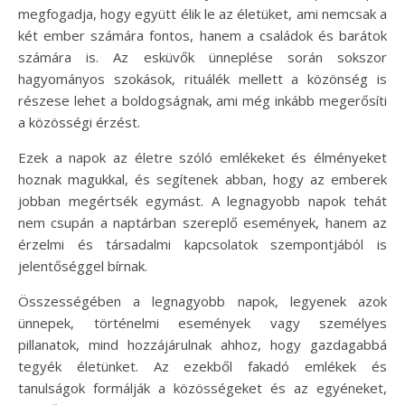
megfogadja, hogy együtt élik le az életüket, ami nemcsak a
két ember számára fontos, hanem a családok és barátok
számára is. Az esküvők ünneplése során sokszor
hagyományos szokások, rituálék mellett a közönség is
részese lehet a boldogságnak, ami még inkább megerősíti
a közösségi érzést.
Ezek a napok az életre szóló emlékeket és élményeket
hoznak magukkal, és segítenek abban, hogy az emberek
jobban megértsék egymást. A legnagyobb napok tehát
nem csupán a naptárban szereplő események, hanem az
érzelmi és társadalmi kapcsolatok szempontjából is
jelentőséggel bírnak.
Összességében a legnagyobb napok, legyenek azok
ünnepek, történelmi események vagy személyes
pillanatok, mind hozzájárulnak ahhoz, hogy gazdagabbá
tegyék életünket. Az ezekből fakadó emlékek és
tanulságok formálják a közösségeket és az egyéneket,