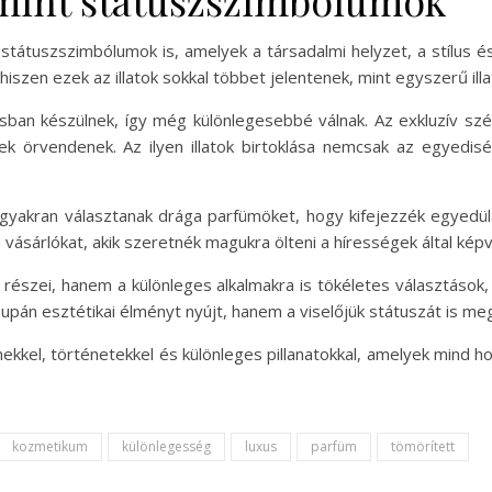
mint státuszszimbólumok
tátuszszimbólumok is, amelyek a társadalmi helyzet, a stílus és
iszen ezek az illatok sokkal többet jelentenek, mint egyszerű ill
ásban készülnek, így még különlegesebbé válnak. Az exkluzív szé
k örvendenek. Az ilyen illatok birtoklása nemcsak az egyedis
gyakran választanak drága parfümöket, hogy kifejezzék egyedülál
 vásárlókat, akik szeretnék magukra ölteni a hírességek által képvis
részei, hanem a különleges alkalmakra is tökéletes választások
supán esztétikai élményt nyújt, hanem a viselőjük státuszát is me
ekkel, történetekkel és különleges pillanatokkal, amelyek mind ho
kozmetikum
különlegesség
luxus
parfüm
tömörített