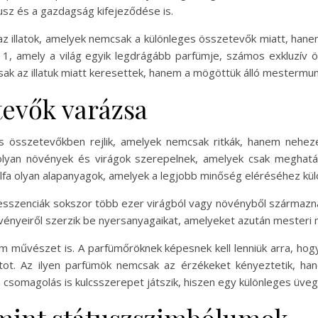
usz és a gazdagság kifejeződése is.
z illatok, amelyek nemcsak a különleges összetevők miatt, ha
o. 1, amely a világ egyik legdrágább parfümje, számos exkluzív
ak az illatuk miatt keresettek, hanem a mögöttük álló mestermun
tevők varázsa
s összetevőkben rejlik, amelyek nemcsak ritkák, hanem neheze
 olyan növények és virágok szerepelnek, amelyek csak meghatá
tálfa olyan alapanyagok, amelyek a legjobb minőség eléréséhez k
t esszenciák sokszor több ezer virágból vagy növényből származna
etvényeiről szerzik be nyersanyagaikat, amelyeket azután mesteri
m művészet is. A parfümőröknek képesnek kell lenniük arra, h
latot. Az ilyen parfümök nemcsak az érzékeket kényeztetik, ha
csomagolás is kulcsszerepet játszik, hiszen egy különleges üvegcs