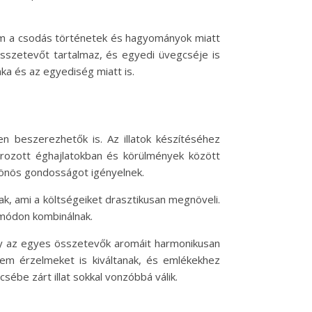
nem a csodás történetek és hagyományok miatt
 összetevőt tartalmaz, és egyedi üvegcséje is
ka és az egyediség miatt is.
n beszerezhetők is. Az illatok készítéséhez
rozott éghajlatokban és körülmények között
ülönös gondosságot igényelnek.
k, ami a költségeiket drasztikusan megnöveli.
 módon kombinálnak.
ogy az egyes összetevők aromáit harmonikusan
nem érzelmeket is kiváltanak, és emlékekhez
ébe zárt illat sokkal vonzóbbá válik.