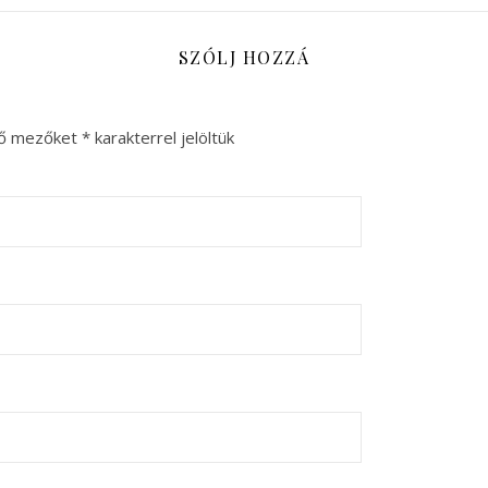
SZÓLJ HOZZÁ
ző mezőket
*
karakterrel jelöltük