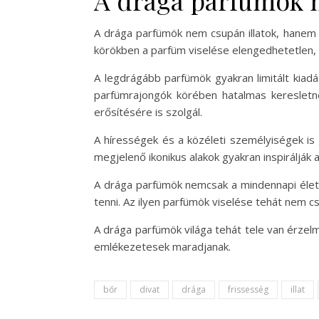
A drága parfümök 
A drága parfümök nem csupán illatok, hanem s
körökben a parfüm viselése elengedhetetlen, h
A legdrágább parfümök gyakran limitált kiad
parfümrajongók körében hatalmas keresletne
erősítésére is szolgál.
A hírességek és a közéleti személyiségek is 
megjelenő ikonikus alakok gyakran inspirálják a
A drága parfümök nemcsak a mindennapi élet 
tenni. Az ilyen parfümök viselése tehát nem c
A drága parfümök világa tehát tele van érzelm
emlékezetesek maradjanak.
bőr
divat
drága
frissesség
illat