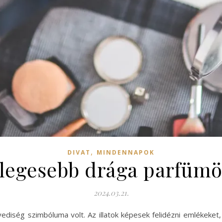
,
DIVAT
MINDENNAPOK
legesebb drága parfümö
2024.03.21.
ediség szimbóluma volt. Az illatok képesek felidézni emlékeket,