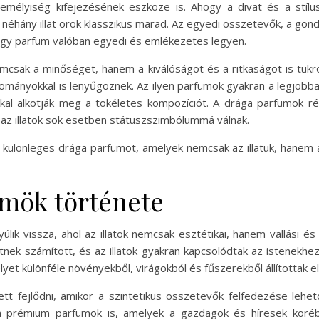
emélyiség kifejezésének eszköze is. Ahogy a divat és a stílus
r néhány illat örök klasszikus marad. Az egyedi összetevők, a g
egy parfüm valóban egyedi és emlékezetes legyen.
csak a minőséget, hanem a kiválóságot és a ritkaságot is tükröz
ományokkal is lenyűgöznek. Az ilyen parfümök gyakran a legjobba
kkal alkotják meg a tökéletes kompozíciót. A drága parfümök r
 az illatok sok esetben státuszszimbólummá válnak.
különleges drága parfümöt, amelyek nemcsak az illatuk, hanem
ümök története
yúlik vissza, ahol az illatok nemcsak esztétikai, hanem vallási és
nek számított, és az illatok gyakran kapcsolódtak az istenekhez
lyet különféle növényekből, virágokból és fűszerekből állítottak el
t fejlődni, amikor a szintetikus összetevők felfedezése lehet
 a prémium parfümök is, amelyek a gazdagok és híresek köréb