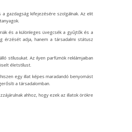
 a gazdagság kifejezésére szolgálnak. Az elit
atanyagok.
riák és a különleges üvegcsék a gyűjtők és a
ég érzését adja, hanem a társadalmi státusz
ló stílusukat. Az ilyen parfümök reklámjaiban
elt életstílust.
, hiszen egy illat képes maradandó benyomást
gerősíti a társadalomban.
zzájárulnak ahhoz, hogy ezek az illatok örökre