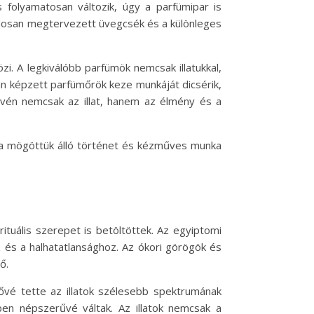
 folyamatosan változik, úgy a parfümipar is
ondosan megtervezett üvegcsék és a különleges
i. A legkiválóbb parfümök nemcsak illatukkal,
n képzett parfümőrök keze munkáját dicsérik,
évén nemcsak az illat, hanem az élmény és a
 a mögöttük álló történet és kézműves munka
 rituális szerepet is betöltöttek. Az egyiptomi
 és a halhatatlansághoz. Az ókori görögök és
ő.
ővé tette az illatok szélesebb spektrumának
en népszerűvé váltak. Az illatok nemcsak a