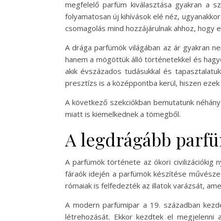
megfelelő parfüm kiválasztása gyakran a sz
folyamatosan új kihívások elé néz, ugyanakko
csomagolás mind hozzájárulnak ahhoz, hogy 
A drága parfümök világában az ár gyakran nem
hanem a mögöttük álló történetekkel és hagy
akik évszázados tudásukkal és tapasztalatu
presztízs is a középpontba kerül, hiszen ezek
A következő szekciókban bemutatunk néhány 
miatt is kiemelkednek a tömegből.
A legdrágább parf
A parfümök története az ókori civilizációkig n
fáraók idején a parfümök készítése művészet
rómaiak is felfedezték az illatok varázsát, ame
A modern parfümipar a 19. században kezdet
létrehozását. Ekkor kezdtek el megjelenni