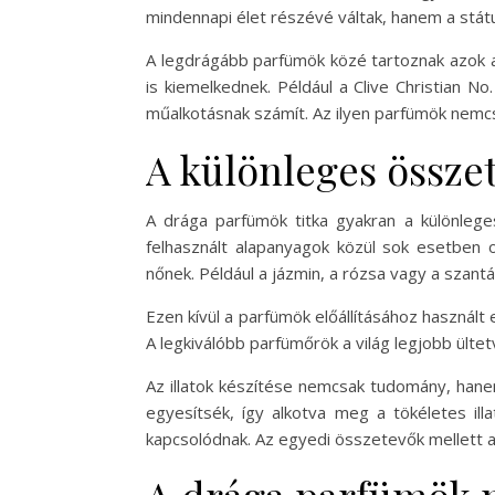
mindennapi élet részévé váltak, hanem a stát
A legdrágább parfümök közé tartoznak azok a
is kiemelkednek. Például a Clive Christian N
műalkotásnak számít. Az ilyen parfümök nemcs
A különleges össze
A drága parfümök titka gyakran a különlege
felhasznált alapanyagok közül sok esetben
nőnek. Például a jázmin, a rózsa vagy a szan
Ezen kívül a parfümök előállításához használ
A legkiválóbb parfümőrök a világ legjobb ült
Az illatok készítése nemcsak tudomány, hane
egyesítsék, így alkotva meg a tökéletes il
kapcsolódnak. Az egyedi összetevők mellett a 