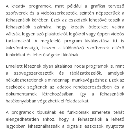
A kreatív programok, mint például a grafikai tervező
szoftverek és a videószerkesztők, szintén népszerűek a
felhasználók körében. Ezek az eszközök lehetővé teszik a
felhasználók számára, hogy kreatív ötleteiket valóra
váltsák, legyen szó plakátokról, logókról vagy éppen videós
tartalmakról. A megfelelő program kiválasztása itt is
kulcsfontosságú, hiszen a különböző szoftverek eltérő
funkciókat és lehetőségeket kínálnak.
Emellett léteznek olyan általános irodai programok is, mint
a szövegszerkesztők és táblázatkezelők, amelyek
nélkülözhetetlenek a mindennapi munkavégzéshez. Ezek az
eszközök segítenek az adatok rendszerezésében és a
dokumentumok létrehozásában, így a felhasználók
hatékonyabban végezhetik el feladataikat.
A programok típusának és funkcióinak ismerete tehát
elengedhetetlen ahhoz, hogy a felhasználók a lehető
legjobban kihasználhassák a digitális eszközök nyújtotta