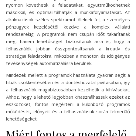
nyomon követhetik a feladataikat, együttműködhetnek
másokkal, és optimalizálhatják a munkafolyamataikat. Az
alkalmazások széles spektrumot ölelnek fel, a személyes
pénzügyek kezelésétől kezdve a komplex vállalati
rendszerekig. A programok nem csupán időt takarítanak
meg, hanem lehetőséget biztosítanak arra is, hogy a
felhasználók jobban összpontosítsanak a kreatív és
stratégiai feladatokra, miközben a monoton és időigényes
tevékenységek automatizálásra kerülnek.
Mindezek mellett a programok használata gyakran segít a
hibák csökkentésében és a döntéshozatal javításában, így
a felhasználók magabiztosabban kezelhetik a kihívásokat.
Ahhoz, hogy a lehető legjobban kihasználhassuk ezeket az
eszközöket, fontos megérteni a különböző programok
működését, előnyeit és a felhasználásuk során felmerülő
lehetőségeket.
Miért fontos a megfelelő