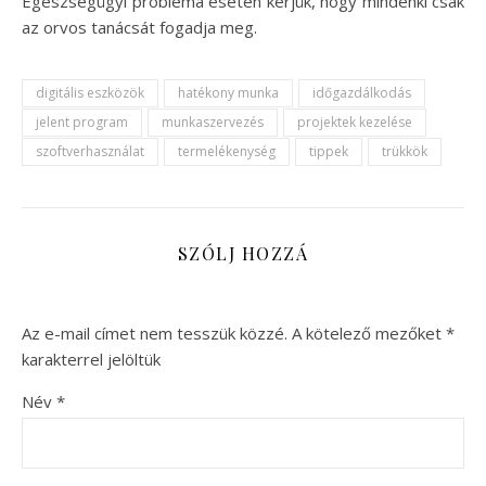
Egészségügyi probléma esetén kérjük, hogy mindenki csak
az orvos tanácsát fogadja meg.
digitális eszközök
hatékony munka
időgazdálkodás
jelent program
munkaszervezés
projektek kezelése
szoftverhasználat
termelékenység
tippek
trükkök
SZÓLJ HOZZÁ
Az e-mail címet nem tesszük közzé.
A kötelező mezőket
*
karakterrel jelöltük
Név
*