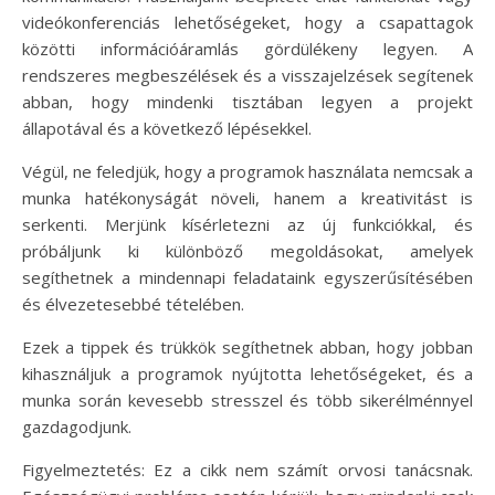
videókonferenciás lehetőségeket, hogy a csapattagok
közötti információáramlás gördülékeny legyen. A
rendszeres megbeszélések és a visszajelzések segítenek
abban, hogy mindenki tisztában legyen a projekt
állapotával és a következő lépésekkel.
Végül, ne feledjük, hogy a programok használata nemcsak a
munka hatékonyságát növeli, hanem a kreativitást is
serkenti. Merjünk kísérletezni az új funkciókkal, és
próbáljunk ki különböző megoldásokat, amelyek
segíthetnek a mindennapi feladataink egyszerűsítésében
és élvezetesebbé tételében.
Ezek a tippek és trükkök segíthetnek abban, hogy jobban
kihasználjuk a programok nyújtotta lehetőségeket, és a
munka során kevesebb stresszel és több sikerélménnyel
gazdagodjunk.
Figyelmeztetés: Ez a cikk nem számít orvosi tanácsnak.