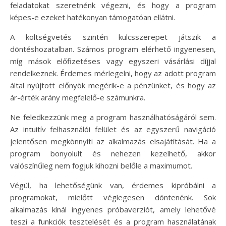
feladatokat szeretnénk végezni, és hogy a program
képes-e ezeket hatékonyan támogatóan ellátni.
A költségvetés szintén kulcsszerepet játszik a
döntéshozatalban. Számos program elérhető ingyenesen,
míg mások előfizetéses vagy egyszeri vásárlási díjjal
rendelkeznek. Érdemes mérlegelni, hogy az adott program
által nyújtott előnyök megérik-e a pénzünket, és hogy az
ár-érték arány megfelelő-e számunkra.
Ne feledkezzünk meg a program használhatóságáról sem.
Az intuitív felhasználói felület és az egyszerű navigáció
jelentősen megkönnyíti az alkalmazás elsajátítását. Ha a
program bonyolult és nehezen kezelhető, akkor
valószínűleg nem fogjuk kihozni belőle a maximumot.
Végül, ha lehetőségünk van, érdemes kipróbálni a
programokat, mielőtt véglegesen döntenénk. Sok
alkalmazás kínál ingyenes próbaverziót, amely lehetővé
teszi a funkciók tesztelését és a program használatának