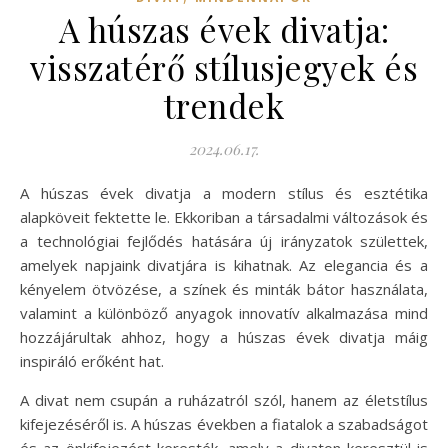
A húszas évek divatja:
visszatérő stílusjegyek és
trendek
2024.06.17.
A húszas évek divatja a modern stílus és esztétika
alapköveit fektette le. Ekkoriban a társadalmi változások és
a technológiai fejlődés hatására új irányzatok születtek,
amelyek napjaink divatjára is kihatnak. Az elegancia és a
kényelem ötvözése, a színek és minták bátor használata,
valamint a különböző anyagok innovatív alkalmazása mind
hozzájárultak ahhoz, hogy a húszas évek divatja máig
inspiráló erőként hat.
A divat nem csupán a ruházatról szól, hanem az életstílus
kifejezéséről is. A húszas években a fiatalok a szabadságot
és az önkifejezést keresték, amely a divaton keresztül is