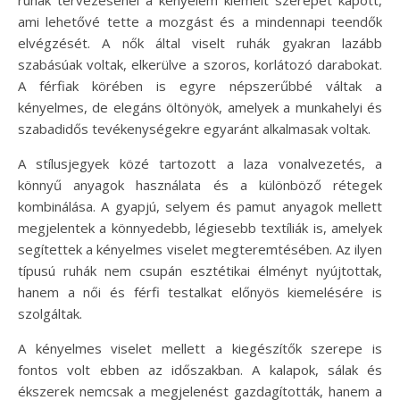
ami lehetővé tette a mozgást és a mindennapi teendők
elvégzését. A nők által viselt ruhák gyakran lazább
szabásúak voltak, elkerülve a szoros, korlátozó darabokat.
A férfiak körében is egyre népszerűbbé váltak a
kényelmes, de elegáns öltönyök, amelyek a munkahelyi és
szabadidős tevékenységekre egyaránt alkalmasak voltak.
A stílusjegyek közé tartozott a laza vonalvezetés, a
könnyű anyagok használata és a különböző rétegek
kombinálása. A gyapjú, selyem és pamut anyagok mellett
megjelentek a könnyedebb, légiesebb textíliák is, amelyek
segítettek a kényelmes viselet megteremtésében. Az ilyen
típusú ruhák nem csupán esztétikai élményt nyújtottak,
hanem a női és férfi testalkat előnyös kiemelésére is
szolgáltak.
A kényelmes viselet mellett a kiegészítők szerepe is
fontos volt ebben az időszakban. A kalapok, sálak és
ékszerek nemcsak a megjelenést gazdagították, hanem a