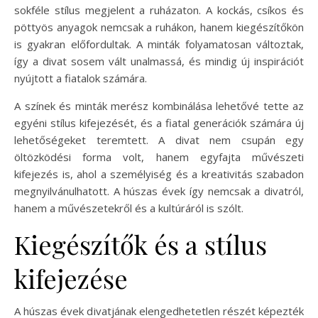
sokféle stílus megjelent a ruházaton. A kockás, csíkos és
pöttyös anyagok nemcsak a ruhákon, hanem kiegészítőkön
is gyakran előfordultak. A minták folyamatosan változtak,
így a divat sosem vált unalmassá, és mindig új inspirációt
nyújtott a fiatalok számára.
A színek és minták merész kombinálása lehetővé tette az
egyéni stílus kifejezését, és a fiatal generációk számára új
lehetőségeket teremtett. A divat nem csupán egy
öltözködési forma volt, hanem egyfajta művészeti
kifejezés is, ahol a személyiség és a kreativitás szabadon
megnyilvánulhatott. A húszas évek így nemcsak a divatról,
hanem a művészetekről és a kultúráról is szólt.
Kiegészítők és a stílus
kifejezése
A húszas évek divatjának elengedhetetlen részét képezték