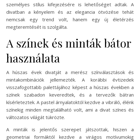
személyes stílus kifejezésére is lehetőséget adtak. A
divatban a kényelem és az elegancia ötvözése tehát
nemcsak egy trend volt, hanem egy új életérzés
megteremtését is szolgálta.
A színek és minták bátor
használata
A húszas évek divatját a merész színválasztások és
mintakombinációk jellemezték. A korábbi évtizedek
visszafogottabb palettájához képest a húszas években a
színek szabadon keveredtek, és a tervezők bátran
kísérleteztek. A pastel árnyalatoktól kezdve a vibráló, élénk
színekig minden megtalálható volt, ami a divat színes és
változatos világát tükrözte.
A minták is jelentős szerepet játszottak, hiszen a
geometriai formáktól kezdve a virágos motívumokig