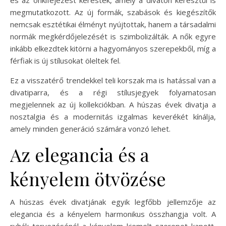
megmutatkozott. Az új formák, szabások és kiegészítők
nemcsak esztétikai élményt nyújtottak, hanem a társadalmi
normák megkérdőjelezését is szimbolizálták. A nők egyre
inkább elkezdtek kitörni a hagyományos szerepekből, míg a
férfiak is új stílusokat öleltek fel.
Ez a visszatérő trendekkel teli korszak ma is hatással van a
divatiparra, és a régi stílusjegyek folyamatosan
megjelennek az új kollekciókban. A húszas évek divatja a
nosztalgia és a modernitás izgalmas keverékét kínálja,
amely minden generáció számára vonzó lehet.
Az elegancia és a
kényelem ötvözése
A húszas évek divatjának egyik legfőbb jellemzője az
elegancia és a kényelem harmonikus összhangja volt. A
ruhák tervezésénél a kényelem kiemelt szerepet kapott,