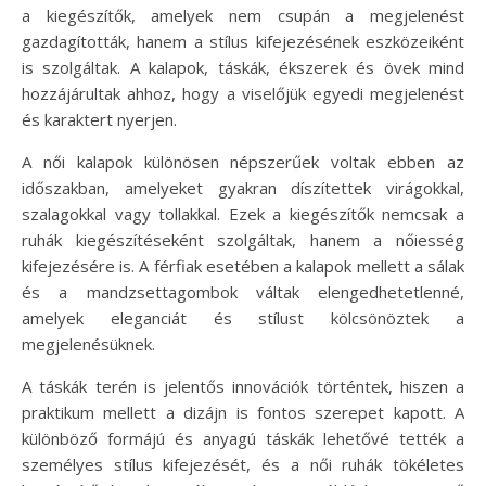
a kiegészítők, amelyek nem csupán a megjelenést
gazdagították, hanem a stílus kifejezésének eszközeiként
is szolgáltak. A kalapok, táskák, ékszerek és övek mind
hozzájárultak ahhoz, hogy a viselőjük egyedi megjelenést
és karaktert nyerjen.
A női kalapok különösen népszerűek voltak ebben az
időszakban, amelyeket gyakran díszítettek virágokkal,
szalagokkal vagy tollakkal. Ezek a kiegészítők nemcsak a
ruhák kiegészítéseként szolgáltak, hanem a nőiesség
kifejezésére is. A férfiak esetében a kalapok mellett a sálak
és a mandzsettagombok váltak elengedhetetlenné,
amelyek eleganciát és stílust kölcsönöztek a
megjelenésüknek.
A táskák terén is jelentős innovációk történtek, hiszen a
praktikum mellett a dizájn is fontos szerepet kapott. A
különböző formájú és anyagú táskák lehetővé tették a
személyes stílus kifejezését, és a női ruhák tökéletes