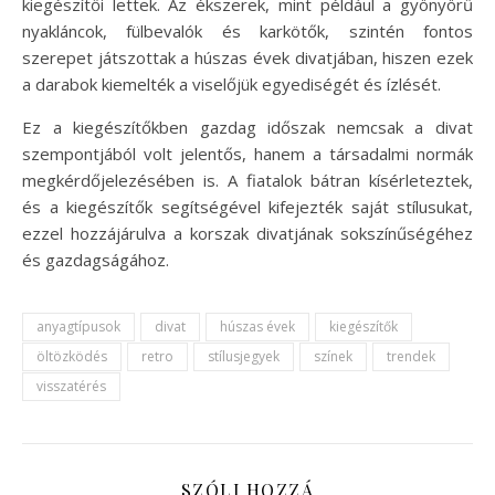
kiegészítői lettek. Az ékszerek, mint például a gyönyörű
nyakláncok, fülbevalók és karkötők, szintén fontos
szerepet játszottak a húszas évek divatjában, hiszen ezek
a darabok kiemelték a viselőjük egyediségét és ízlését.
Ez a kiegészítőkben gazdag időszak nemcsak a divat
szempontjából volt jelentős, hanem a társadalmi normák
megkérdőjelezésében is. A fiatalok bátran kísérleteztek,
és a kiegészítők segítségével kifejezték saját stílusukat,
ezzel hozzájárulva a korszak divatjának sokszínűségéhez
és gazdagságához.
anyagtípusok
divat
húszas évek
kiegészítők
öltözködés
retro
stílusjegyek
színek
trendek
visszatérés
SZÓLJ HOZZÁ